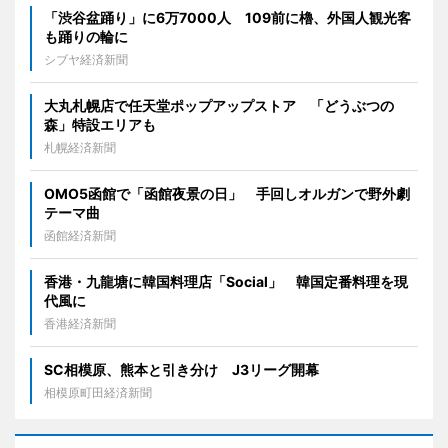
「渋谷盆踊り」に6万7000人 109前に櫓、外国人観光客
も踊りの輪に
シブヤ経済新聞
大丸札幌店で任天堂ポップアップストア 「どうぶつの
森」特設エリアも
札幌経済新聞
OMO5函館で「函館夜景の日」 手回しオルガンで野外劇
テーマ曲
函館経済新聞
香港・九龍塘に韓国料理店「Social」 韓国定番料理を現
代風に
香港経済新聞
SC相模原、熊本と引き分け J3リーグ開幕
相模原町田経済新聞