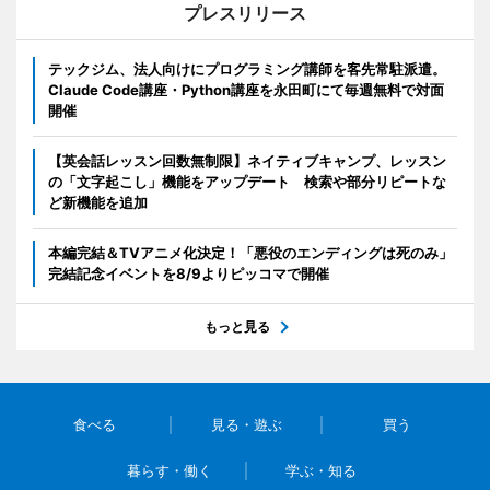
プレスリリース
テックジム、法人向けにプログラミング講師を客先常駐派遣。
Claude Code講座・Python講座を永田町にて毎週無料で対面
開催
【英会話レッスン回数無制限】ネイティブキャンプ、レッスン
の「文字起こし」機能をアップデート 検索や部分リピートな
ど新機能を追加
本編完結＆TVアニメ化決定！「悪役のエンディングは死のみ」
完結記念イベントを8/9よりピッコマで開催
もっと見る
食べる
見る・遊ぶ
買う
暮らす・働く
学ぶ・知る