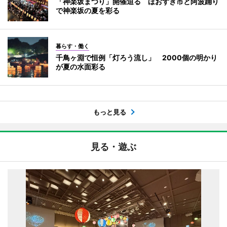
「神楽坂まつり」開催迫る ほおずき市と阿波踊り
で神楽坂の夏を彩る
暮らす・働く
千鳥ヶ淵で恒例「灯ろう流し」 2000個の明かり
が夏の水面彩る
もっと見る
見る・遊ぶ