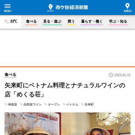
33°C
食べる
見る・遊ぶ
買う
暮らす・働く
学ぶ・知る
食べる
2025.01.13
矢来町にベトナム料理とナチュラルワインの
店「めくる荘」
神楽坂
自然派ワイン
オープン
ベトナム
矢来町