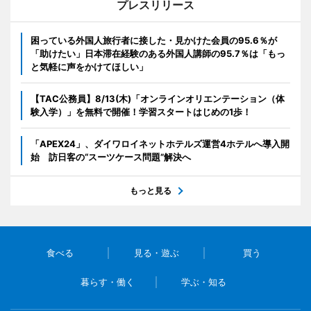
プレスリリース
困っている外国人旅行者に接した・見かけた会員の95.6％が
「助けたい」日本滞在経験のある外国人講師の95.7％は「もっ
と気軽に声をかけてほしい」
【TAC公務員】8/13(木)「オンラインオリエンテーション（体
験入学）」を無料で開催！学習スタートはじめの1歩！
「APEX24」、ダイワロイネットホテルズ運営4ホテルへ導入開
始 訪日客の“スーツケース問題”解決へ
もっと見る
食べる
見る・遊ぶ
買う
暮らす・働く
学ぶ・知る