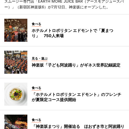
スムージー専門店「EARTH MORE JUICE BAR（アースモアジュースバ
ー）」（新宿区神楽坂6）が7月12日、神楽坂にオープンした。
食べる
ホテルメトロポリタン エドモントで「夏まつ
り」 750人来場
見る・遊ぶ
神楽坂「子ども阿波踊り」がギネス世界記録認定
食べる
「ホテルメトロポリタン エドモント」のフレンチ
が夏限定コース提供開始
食べる
「神楽坂まつり」開催迫る ほおずき市と阿波踊り