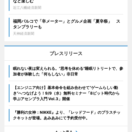
など楽しむ
近江八幡経済新聞
福岡パルコで「辛メーター」とグルメ企画「夏辛祭」 ス
タンプラリーも
天神経済新聞
プレスリリース
眠れない夜は変えられる。“思考を休める”睡眠リトリートで、参
加者が体験した「何もしない」非日常
【エンジニア向け】基本命令を組み合わせて“ゲームらしい動
き”へつなげよう！9/9（水）無料セミナー「8ビット時代から
学ぶアセンブラ入門 Vol.3」開催
『勝利の女神：NIKKE』より、「レッドフード」のプラスチッ
クキットが登場。あみあみにて予約受付中。