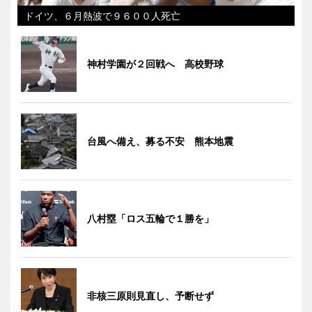
ドイツ、６月熱波で９６００人死亡
神村学園が２回戦へ 高校野球
台風へ備え、募る不安 熊本地震
八村塁「ロス五輪で１勝を」
非核三原則見直し、予断せず