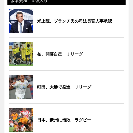
張本美和、４強入り
米上院、ブランチ氏の司法長官人事承認
柏、開幕白星 Ｊリーグ
町田、大勝で発進 Ｊリーグ
日本、豪州に惜敗 ラグビー