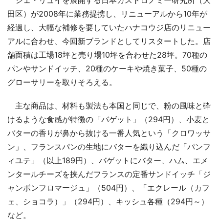
田区）が2008年に業務提携し、リニューアルから10年が
経過し、大幅な補修を要していたハナコウジ店のリニュー
アルに合わせ、今回新ブランドとしてリスタートした。店
舗面積は工場18坪と売り場10坪を合わせた28坪。70種の
パンやサンドイッチ、20種のケーキや焼き菓子、50種の
グローサリーを取りそろえる。
主な商品は、材料も製法も本国と同じで、粉の風味と砕
けるような食感が特徴の「バゲット」（294円）、小麦と
バターの香りが鼻から抜ける一番人気という「クロワッサ
ン」、フランスパンの生地にバターを織り込んだ「パンフ
ィユテ」（以上189円）、バゲットにバター、ハム、エメ
ンタールチーズを挟んだフランスの定番サンドイッチ「ジ
ャンボンフロマージュ」（504円）、「エクレール（カフ
ェ、ショコラ）」（294円）、キッシュ各種（294円～）
など。