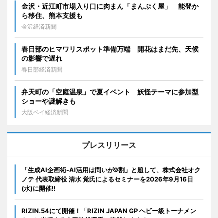
金沢・近江町市場入り口に肉まん「まんぷく屋」 能登か
ら移住、熊本支援も
金沢経済新聞
春日部のヒマワリスポット準備万端 開花はまだ先、天候
の影響で遅れ
春日部経済新聞
弁天町の「空庭温泉」で夏イベント 妖怪テーマに参加型
ショーや謎解きも
大阪ベイ経済新聞
プレスリリース
「生成AI企画術-AI活用は問いが9割」と題して、株式会社オク
ノテ 代表取締役 清水 覚氏によるセミナーを2026年9月16日
(水)に開催!!
RIZIN.54にて開催！「RIZIN JAPAN GP ヘビー級トーナメン