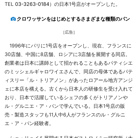
TEL
03-3263-0184
）の日本1号店がオープンした。
クロワッサンをはじめとするさまざまな種類のパン
［広告］
1996年にパリに1号店をオープンし、現在、フランスに
30店舗、中国に8店舗、ロシアに3店舗を展開する同店。
創業者は日本に講師として招かれることもあるパティシエ
のミッシェルギャロワイエさんで、同店の母体であるパテ
ィスリー「ル・トリアノン」があったロアール地方アンジ
ェに本店を構える。古くから日本人の研修生を受け入れて
おり、日本で活躍しているシェフの多くがトリアノンや
ル・グルニエ・ア・パンで学んでいる。日本1号店の販
売・製造スタッフも11人中6人がフランスのル・グルニ
エ・ア・パン経験者。
シェ・リュイを展開する日本ガストロノミー研究所（大