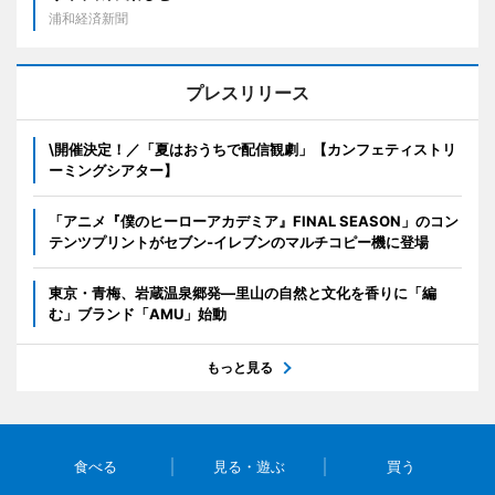
浦和経済新聞
プレスリリース
\開催決定！／「夏はおうちで配信観劇」【カンフェティストリ
ーミングシアター】
「アニメ『僕のヒーローアカデミア』FINAL SEASON」のコン
テンツプリントがセブン‐イレブンのマルチコピー機に登場
東京・青梅、岩蔵温泉郷発―里山の自然と文化を香りに「編
む」ブランド「AMU」始動
もっと見る
食べる
見る・遊ぶ
買う