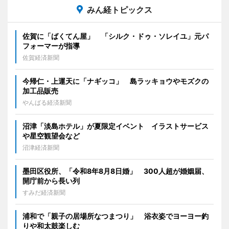
みん経トピックス
佐賀に「ばくてん屋」 「シルク・ドゥ・ソレイユ」元パ
フォーマーが指導
佐賀経済新聞
今帰仁・上運天に「ナギッコ」 島ラッキョウやモズクの
加工品販売
やんばる経済新聞
沼津「淡島ホテル」が夏限定イベント イラストサービス
や星空観望会など
沼津経済新聞
墨田区役所、「令和8年8月8日婚」 300人超が婚姻届、
開庁前から長い列
すみだ経済新聞
浦和で「親子の居場所なつまつり」 浴衣姿でヨーヨー釣
りや和太鼓楽しむ