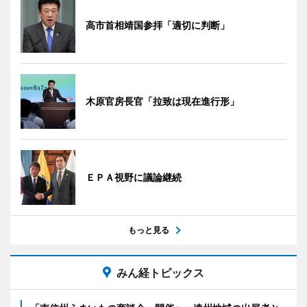
高市首相靖国参拝「適切に判断」
木原官房長官「拉致は現在進行形」
ＥＰＡ視野に議論継続
もっと見る
みん経トピックス