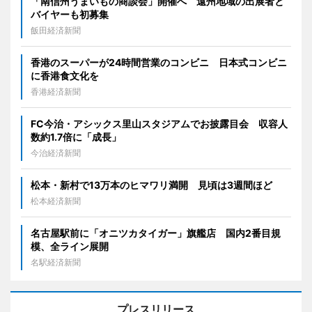
「南信州うまいもの商談会」開催へ 遠州地域の出展者と
バイヤーも初募集
飯田経済新聞
香港のスーパーが24時間営業のコンビニ 日本式コンビニ
に香港食文化を
香港経済新聞
FC今治・アシックス里山スタジアムでお披露目会 収容人
数約1.7倍に「成長」
今治経済新聞
松本・新村で13万本のヒマワリ満開 見頃は3週間ほど
松本経済新聞
名古屋駅前に「オニツカタイガー」旗艦店 国内2番目規
模、全ライン展開
名駅経済新聞
プレスリリース