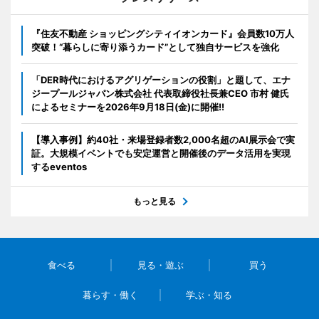
『住友不動産 ショッピングシティイオンカード』会員数10万人
突破！“暮らしに寄り添うカード”として独自サービスを強化
「DER時代におけるアグリゲーションの役割」と題して、エナ
ジープールジャパン株式会社 代表取締役社長兼CEO 市村 健氏
によるセミナーを2026年9月18日(金)に開催!!
【導入事例】約40社・来場登録者数2,000名超のAI展示会で実
証。大規模イベントでも安定運営と開催後のデータ活用を実現
するeventos
もっと見る
食べる
見る・遊ぶ
買う
暮らす・働く
学ぶ・知る