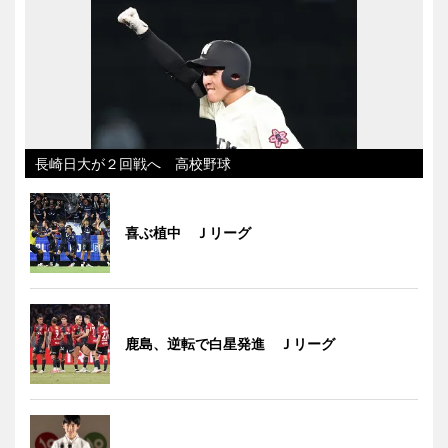
長崎日大が２回戦へ 高校野球
喜ぶ植中 Ｊリーグ
鹿島、逆転で白星発進 Ｊリーグ