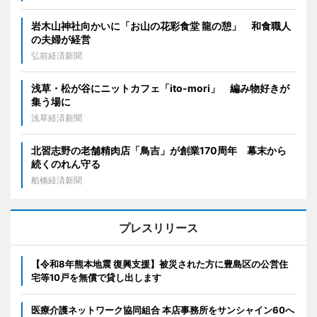
岩木山神社向かいに「お山の花彩食堂 龍の憩」 和食職人
の夫婦が経営
弘前経済新聞
浅草・松が谷にニットカフェ「ito-mori」 編み物好きが
集う場に
浅草経済新聞
北習志野の老舗精肉店「鳥吉」が創業170周年 幕末から
続くのれん守る
船橋経済新聞
プレスリリース
【令和8年熊本地震 復興支援】被災された方に豊島区の公営住
宅等10戸を無償で貸し出します
医療介護ネットワーク協同組合 本店事務所をサンシャイン60へ