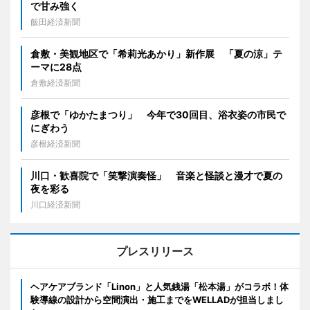
で甘み強く
飯田経済新聞
倉敷・美観地区で「希莉光あかり」新作展 「夏の涼」テ
ーマに28点
倉敷経済新聞
彦根で「ゆかたまつり」 今年で30回目、浴衣姿の市民で
にぎわう
彦根経済新聞
川口・歓喜院で「笑撃演奏怪」 音楽と怪談と漫才で夏の
夜を彩る
川口経済新聞
プレスリリース
ヘアケアブランド「Linon」と人気銭湯「松本湯」がコラボ！体
験導線の設計から空間演出・施工までをWELLADが担当しまし