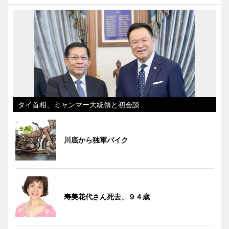
タイ首相、ミャンマー大統領と初会談
川底から独軍バイク
寿美花代さん死去、９４歳