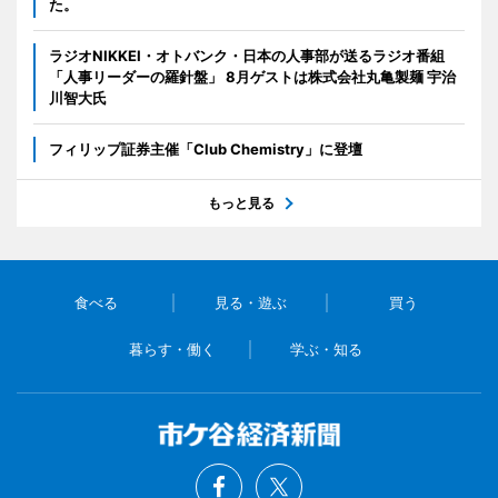
た。
ラジオNIKKEI・オトバンク・日本の人事部が送るラジオ番組
「人事リーダーの羅針盤」 8月ゲストは株式会社丸亀製麺 宇治
川智大氏
フィリップ証券主催「Club Chemistry」に登壇
もっと見る
食べる
見る・遊ぶ
買う
暮らす・働く
学ぶ・知る