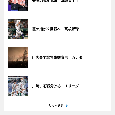
優勝の張本兄妹 卓球ＷＴＴ
霞ケ浦が２回戦へ 高校野球
山火事で非常事態宣言 カナダ
川崎、初戦分ける Ｊリーグ
もっと見る