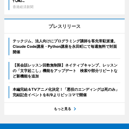
代風に
香港経済新聞
プレスリリース
テックジム、法人向けにプログラミング講師を客先常駐派遣。
Claude Code講座・Python講座を永田町にて毎週無料で対面
開催
【英会話レッスン回数無制限】ネイティブキャンプ、レッスン
の「文字起こし」機能をアップデート 検索や部分リピートな
ど新機能を追加
本編完結＆TVアニメ化決定！「悪役のエンディングは死のみ」
完結記念イベントを8/9よりピッコマで開催
もっと見る