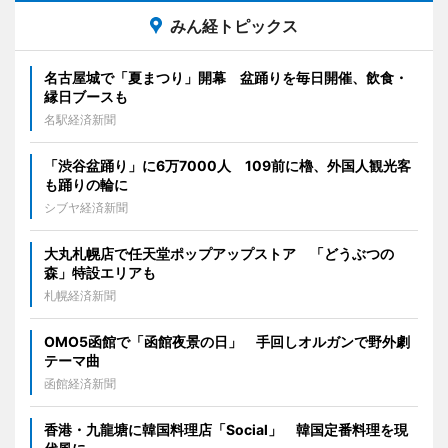
みん経トピックス
名古屋城で「夏まつり」開幕 盆踊りを毎日開催、飲食・
縁日ブースも
名駅経済新聞
「渋谷盆踊り」に6万7000人 109前に櫓、外国人観光客
も踊りの輪に
シブヤ経済新聞
大丸札幌店で任天堂ポップアップストア 「どうぶつの
森」特設エリアも
札幌経済新聞
OMO5函館で「函館夜景の日」 手回しオルガンで野外劇
テーマ曲
函館経済新聞
香港・九龍塘に韓国料理店「Social」 韓国定番料理を現