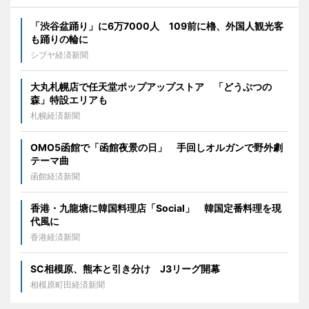
「渋谷盆踊り」に6万7000人 109前に櫓、外国人観光客
も踊りの輪に
シブヤ経済新聞
大丸札幌店で任天堂ポップアップストア 「どうぶつの
森」特設エリアも
札幌経済新聞
OMO5函館で「函館夜景の日」 手回しオルガンで野外劇
テーマ曲
函館経済新聞
香港・九龍塘に韓国料理店「Social」 韓国定番料理を現
代風に
香港経済新聞
SC相模原、熊本と引き分け J3リーグ開幕
相模原町田経済新聞