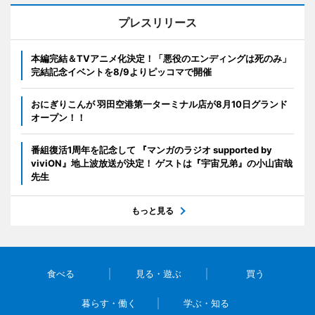
プレスリリース
本編完結＆TVアニメ化決定！「悪役のエンディングは死のみ」
完結記念イベントを8/9よりピッコマで開催
おにぎりこんが 羽田空港第一ターミナル店が8月10日グランド
オープン！！
番組復活1周年を記念して 『マンガのラジオ supported by
viviON』地上波放送が決定！ ゲストは『宇宙兄弟』の小山宙哉
先生
もっと見る
食べる
見る・遊ぶ
買う
暮らす・働く
学ぶ・知る