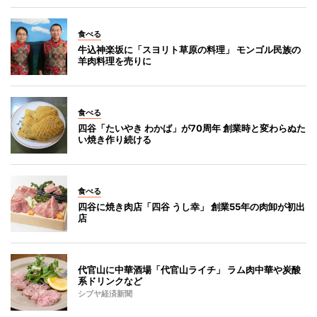
食べる
牛込神楽坂に「スヨリト草原の料理」 モンゴル民族の
羊肉料理を売りに
食べる
四谷「たいやき わかば」が70周年 創業時と変わらぬた
い焼き作り続ける
食べる
四谷に焼き肉店「四谷 うし幸」 創業55年の肉卸が初出
店
代官山に中華酒場「代官山ライチ」 ラム肉中華や炭酸
系ドリンクなど
シブヤ経済新聞