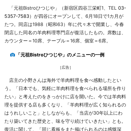
「元祖Bistroひつじや」（新宿区四谷三栄町1、TEL
03-
5357-7583
）が四谷にオープンして、6月18日で1カ月が
たつ。同店は1988（昭和63）年に代々木で開業し、今春
閉店した同名の羊肉料理専門店が復活したもの。席数は、
カウンター＝10席、テーブル＝16席、個室＝6席。
「元祖Bistroひつじや」のメニューの一例
［広告］
店主の小野さんは海外で羊肉料理を食べ感動したとい
う。「日本でも、気軽に羊肉料理を食べられる場所を作り
たい」と考えたのをきっかけに店を開いた。今では羊肉料
理を提供する店も多くなり、「羊肉料理が広く知られるの
はうれしいこと」としながらも、「当店が30年以上にわ
たり築いてきた歴史と、味を守り続けていきたい」とも。
復活に関して、「同じ看板をまた掲げられるのは感慨深