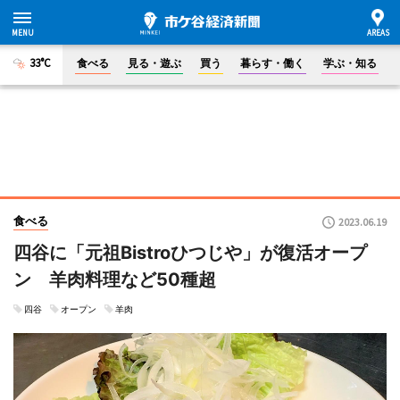
33°C
食べる
見る・遊ぶ
買う
暮らす・働く
学ぶ・知る
食べる
2023.06.19
四谷に「元祖Bistroひつじや」が復活オープ
ン 羊肉料理など50種超
四谷
オープン
羊肉