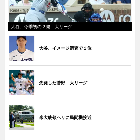
大谷、今季初の２発 大リーグ
大谷、イメージ調査で１位
先発した菅野 大リーグ
米大統領ヘリに民間機接近