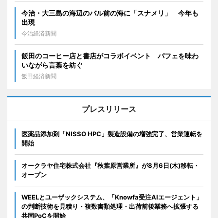
今治・大三島の海辺のバル前の海に「スナメリ」 今年も
出現
今治経済新聞
飯田のコーヒー店と書店がコラボイベント パフェを味わ
いながら言葉を紡ぐ
飯田経済新聞
プレスリリース
医薬品添加剤「NISSO HPC」製造設備の増強完了、営業運転を
開始
オークラヤ住宅株式会社『秋葉原営業所』が8月6日(木)移転・
オープン
WEELとユーザックシステム、「Knowfa受注AIエージェント」
の判断技術を見積り・複数書類処理・出荷前後業務へ拡張する
共同PoCを開始