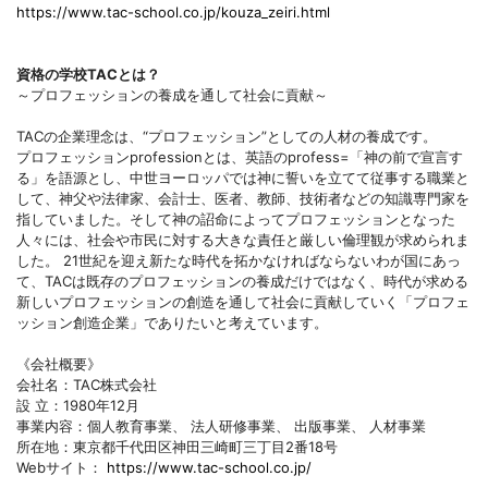
https://www.tac-school.co.jp/kouza_zeiri.html
資格の学校TACとは？
～プロフェッションの養成を通して社会に貢献～
TACの企業理念は、“プロフェッション”としての人材の養成です。
プロフェッションprofessionとは、英語のprofess=「神の前で宣言す
る」を語源とし、中世ヨーロッパでは神に誓いを立てて従事する職業と
して、神父や法律家、会計士、医者、教師、技術者などの知識専門家を
指していました。そして神の詔命によってプロフェッションとなった
人々には、社会や市民に対する大きな責任と厳しい倫理観が求められま
した。 21世紀を迎え新たな時代を拓かなければならないわが国にあっ
て、TACは既存のプロフェッションの養成だけではなく、時代が求める
新しいプロフェッションの創造を通して社会に貢献していく「プロフェ
ッション創造企業」でありたいと考えています。
《会社概要》
会社名：TAC株式会社
設 立：1980年12月
事業内容：個人教育事業、 法人研修事業、 出版事業、 人材事業
所在地：東京都千代田区神田三崎町三丁目2番18号
Webサイト：
https://www.tac-school.co.jp/