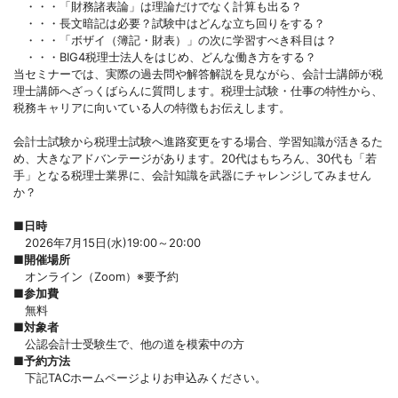
・・・「財務諸表論」は理論だけでなく計算も出る？
・・・長文暗記は必要？試験中はどんな立ち回りをする？
・・・「ボザイ（簿記・財表）」の次に学習すべき科目は？
・・・BIG4税理士法人をはじめ、どんな働き方をする？
当セミナーでは、実際の過去問や解答解説を見ながら、会計士講師が税
理士講師へざっくばらんに質問します。税理士試験・仕事の特性から、
税務キャリアに向いている人の特徴もお伝えします。
会計士試験から税理士試験へ進路変更をする場合、学習知識が活きるた
め、大きなアドバンテージがあります。20代はもちろん、30代も「若
手」となる税理士業界に、会計知識を武器にチャレンジしてみません
か？
■日時
2026年7月15日(水)19:00～20:00
■開催場所
オンライン（Zoom）※要予約
■参加費
無料
■対象者
公認会計士受験生で、他の道を模索中の方
■予約方法
下記TACホームページよりお申込みください。