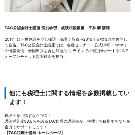
TAC公認会計士講座 個別学習・成績相談担当 平林 黎 講師
2011年に一度体調を崩し撤退・保育士取得→2016年目標専念で再開し
て合格。TAC公認会計士講座では、各種セミナー・公式LINE・noteで
の情報発信、全国出張を含む対面/オンラインでの個別サポートやLINE
オープンチャット質問対応を担当。
他にも税理士に関する情報を多数掲載してい
ます！
税理士を目指すならTAC！
講師満足度98.8％を誇るTAC自慢の講師陣が、税理士を目指すあなたを
全力でサポートします！
【TAC税理士講座 ホームページ】