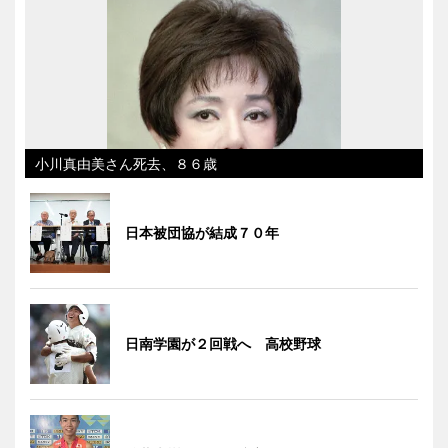
小川真由美さん死去、８６歳
日本被団協が結成７０年
日南学園が２回戦へ 高校野球