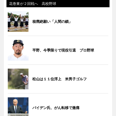
花巻東が２回戦へ 高校野球
核廃絶願い「人間の鎖」
平野、今季限りで現役引退 プロ野球
松山は１１位浮上 米男子ゴルフ
バイデン氏、がん転移で激痛