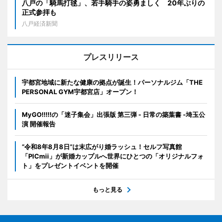
八戸の「騎馬打毬」、若手騎手の姿勇ましく 20年ぶりの
正式参拝も
八戸経済新聞
プレスリリース
宇都宮地域に新たな健康の拠点が誕生！パーソナルジム「THE
PERSONAL GYM宇都宮店」オープン！
MyGO!!!!!の「迷子集会」出張版 第三弾 - 日常の築葉書 -埼玉公
演 開催報告
“令和8年8月8日”は末広がり婚ラッシュ！セルフ写真館
「PICmii」が新婚カップルへ世界にひとつの「オリジナルフォ
ト」をプレゼントイベントを開催
もっと見る