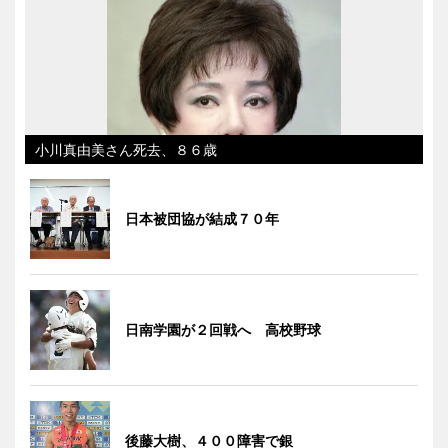
小川真由美さん死去、８６歳
日本被団協が結成７０年
日南学園が２回戦へ 高校野球
後藤大樹、４００障害で銀