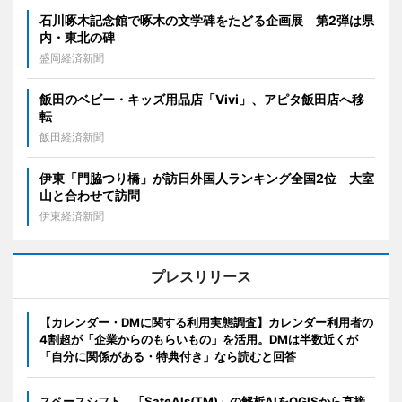
石川啄木記念館で啄木の文学碑をたどる企画展 第2弾は県
内・東北の碑
盛岡経済新聞
飯田のベビー・キッズ用品店「Vivi」、アピタ飯田店へ移
転
飯田経済新聞
伊東「門脇つり橋」が訪日外国人ランキング全国2位 大室
山と合わせて訪問
伊東経済新聞
プレスリリース
【カレンダー・DMに関する利用実態調査】カレンダー利用者の
4割超が「企業からのもらいもの」を活用。DMは半数近くが
「自分に関係がある・特典付き」なら読むと回答
スペースシフト、「SateAIs(TM)」の解析AIをQGISから直接