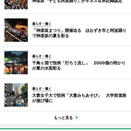
神楽坂「子ども阿波踊り」がギネス世界記録認定
暮らす・働く
「神楽坂まつり」開催迫る ほおずき市と阿波踊り
で神楽坂の夏を彩る
暮らす・働く
千鳥ヶ淵で恒例「灯ろう流し」 2000個の明かり
が夏の水面彩る
暮らす・働く
大妻女子大で恒例「大妻みちあそび」 大学前道路
が遊び場に
もっと見る