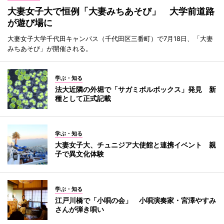
大妻女子大で恒例「大妻みちあそび」 大学前道路
が遊び場に
大妻女子大学千代田キャンパス（千代田区三番町）で7月18日、「大妻
みちあそび」が開催される。
学ぶ・知る
法大近隣の外堀で「サガミボルボックス」発見 新
種として正式記載
学ぶ・知る
大妻女子大、チュニジア大使館と連携イベント 親
子で異文化体験
学ぶ・知る
江戸川橋で「小唄の会」 小唄演奏家・宮澤やすみ
さんが弾き唄い