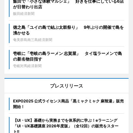
飯田で「小さな体験マルシェ」 好きを仕事にしている6店
が日替わり出店
飯田経済新聞
徳之島「ユイの島で結ぶ太鼓祭り」 9年ぶりの開催で島を
沸かせる
奄美群島南三島経済新聞
壱岐に「壱岐の島ラーメン 志賀屋」 タイ塩ラーメンで島
の新名物目指す
壱岐対馬経済新聞
プレスリリース
EXPO2025 公式ライセンス商品「黒ミャクミャク 麻辣湯」販売
開始！
【UI・UX】基礎から実務までを体系的に学ぶ！eラーニング
「UI・UX基礎講座 2026年度版」（全12回）の販売をスター
ト!!