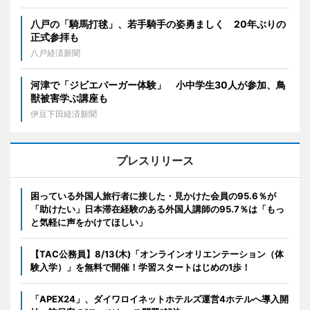
八戸の「騎馬打毬」、若手騎手の姿勇ましく 20年ぶりの
正式参拝も
八戸経済新聞
河津で「ジビエバーガー体験」 小中学生30人が参加、鳥
獣被害学ぶ講座も
伊豆下田経済新聞
プレスリリース
困っている外国人旅行者に接した・見かけた会員の95.6％が
「助けたい」日本滞在経験のある外国人講師の95.7％は「もっ
と気軽に声をかけてほしい」
【TAC公務員】8/13(木)「オンラインオリエンテーション（体
験入学）」を無料で開催！学習スタートはじめの1歩！
「APEX24」、ダイワロイネットホテルズ運営4ホテルへ導入開