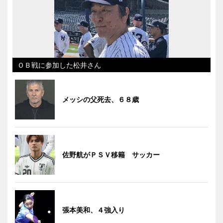
ＯＢ戦に参加した松井さん
メッシの父死去、６８歳
佐野航がＰＳＶ移籍 サッカー
張本美和、４強入り