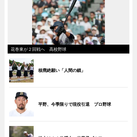
花巻東が２回戦へ 高校野球
核廃絶願い「人間の鎖」
平野、今季限りで現役引退 プロ野球