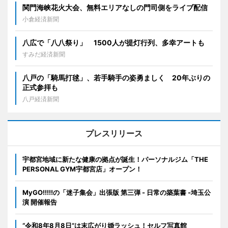
関門海峡花火大会、無料エリアなしの門司側をライブ配信
小倉経済新聞
八広で「八八祭り」 1500人が提灯行列、多幸アートも
すみだ経済新聞
八戸の「騎馬打毬」、若手騎手の姿勇ましく 20年ぶりの
正式参拝も
八戸経済新聞
プレスリリース
宇都宮地域に新たな健康の拠点が誕生！パーソナルジム「THE
PERSONAL GYM宇都宮店」オープン！
MyGO!!!!!の「迷子集会」出張版 第三弾 - 日常の築葉書 -埼玉公
演 開催報告
“令和8年8月8日”は末広がり婚ラッシュ！セルフ写真館