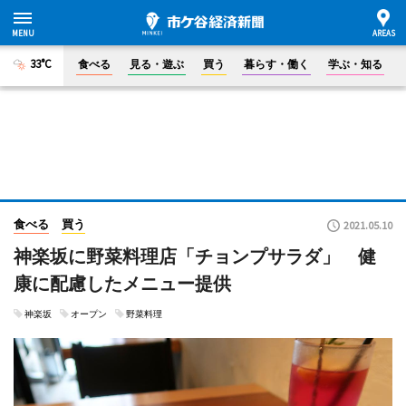
33°C
食べる
見る・遊ぶ
買う
暮らす・働く
学ぶ・知る
食べる
買う
2021.05.10
神楽坂に野菜料理店「チョンプサラダ」 健
康に配慮したメニュー提供
神楽坂
オープン
野菜料理