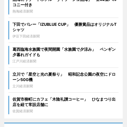
コニー付き
熱海経済新聞
下田でバレー「IZUBLUE CUP」 優勝賞品はオリジナルT
シャツ
伊豆下田経済新聞
葛西臨海水族園で夜間開園「水族園で夕涼み」 ペンギン
夕暮れガイドも
江戸川経済新聞
立川で「星空と光の夏祭り」 昭和記念公園の夜空にドロ
ーン500機
立川経済新聞
佐賀市柳町にカフェ「木陰礼讃コーヒー」 ひなまつり出
店を経て常設店舗に
佐賀経済新聞