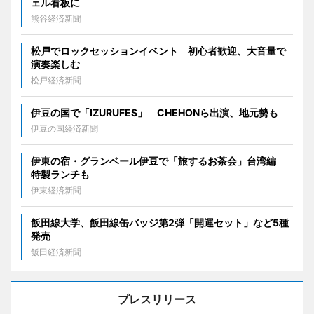
ェル看板に
熊谷経済新聞
松戸でロックセッションイベント 初心者歓迎、大音量で
演奏楽しむ
松戸経済新聞
伊豆の国で「IZURUFES」 CHEHONら出演、地元勢も
伊豆の国経済新聞
伊東の宿・グランベール伊豆で「旅するお茶会」台湾編
特製ランチも
伊東経済新聞
飯田線大学、飯田線缶バッジ第2弾「開運セット」など5種
発売
飯田経済新聞
プレスリリース