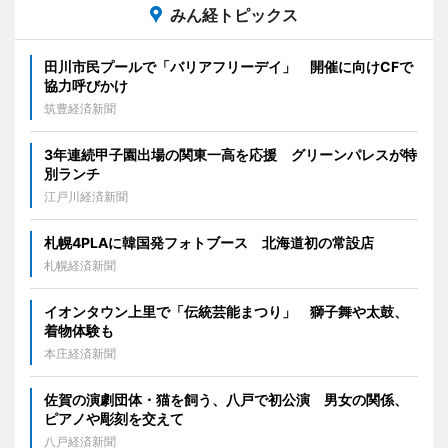
みん経トピックス
田川市民プールで「バリアフリーデイ」 開催に向けCFで
協力呼びかけ
筑豊経済新聞
3年連続甲子園出場の関東一高を応援 グリーンパレスが特
別ランチ
江戸川経済新聞
札幌4PLAに韓国発フォトブース 北海道初の常設店
札幌経済新聞
イオンタウン上里で「伝統芸能まつり」 獅子舞や太鼓、
着物体験も
本庄経済新聞
佐賀の演劇団体・猫を飼う、八戸で初公演 男女の関係、
ピアノや彫刻を交えて
八戸経済新聞