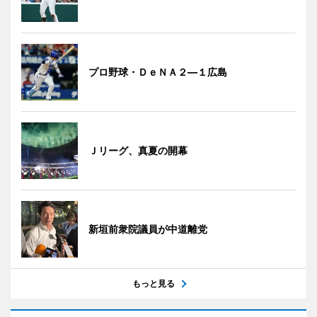
プロ野球・ＤｅＮＡ２―１広島
Ｊリーグ、真夏の開幕
新垣前衆院議員が中道離党
もっと見る