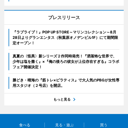
プレスリリース
『ラブライブ！』POP UP STORE～マリンコレクション～8月
28日よりグランエンタス（秋葉原オノデンビル1F）にて期間限
定オープン！
真夏の〈怪異〉新シリーズ２作同時発売！『洒落怖な世界で、
少年は塩を撒く』×『俺の後ろの彼女が上位存在すぎる』コラボ
フェア開催決定！
勝どき・晴海の『筋トレ×ピラティス』で大人気のPBGが女性専
用スタジオ（２号店）を開店。
もっと見る
食べる
見る・遊ぶ
買う