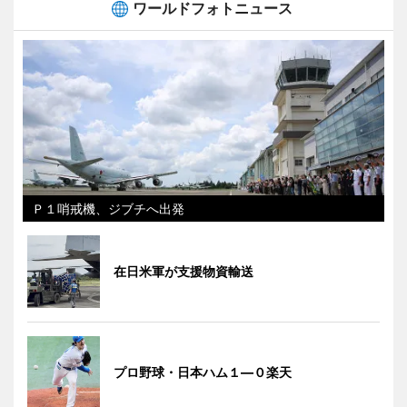
ワールドフォトニュース
Ｐ１哨戒機、ジブチへ出発
在日米軍が支援物資輸送
プロ野球・日本ハム１―０楽天