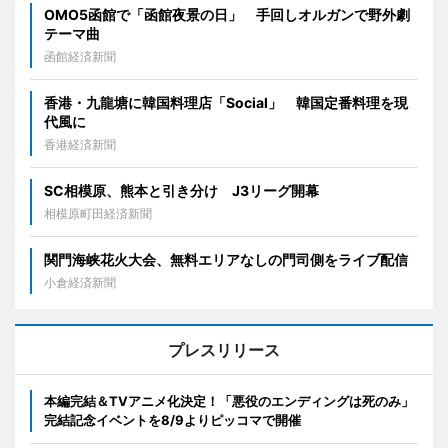
OMO5函館で「函館夜景の日」 手回しオルガンで野外劇
テーマ曲
函館経済新聞
香港・九龍塘に韓国料理店「Social」 韓国定番料理を現
代風に
香港経済新聞
SC相模原、熊本と引き分け J3リーグ開幕
相模原町田経済新聞
関門海峡花火大会、無料エリアなしの門司側をライブ配信
小倉経済新聞
プレスリリース
本編完結＆TVアニメ化決定！「悪役のエンディングは死のみ」
完結記念イベントを8/9よりピッコマで開催