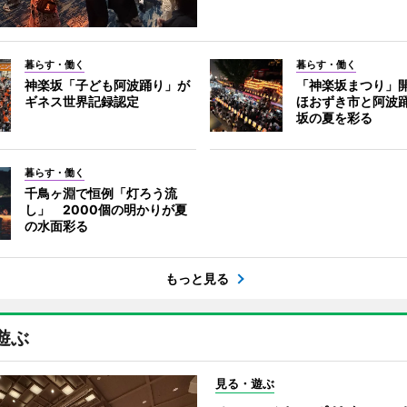
暮らす・働く
暮らす・働く
神楽坂「子ども阿波踊り」が
「神楽坂まつり」
ギネス世界記録認定
ほおずき市と阿波
坂の夏を彩る
暮らす・働く
千鳥ヶ淵で恒例「灯ろう流
し」 2000個の明かりが夏
の水面彩る
もっと見る
遊ぶ
見る・遊ぶ