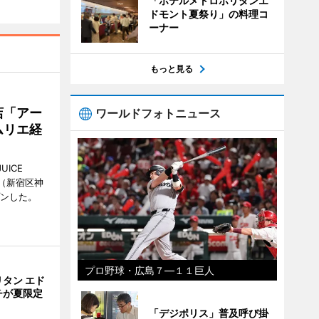
「ホテルメトロポリタンエ
ドモント夏祭り」の料理コ
ーナー
もっと見る
店「アー
ワールドフォトニュース
ムリエ経
UICE
（新宿区神
プンした。
プロ野球・広島７―１１巨人
タン エド
チが夏限定
「デジポリス」普及呼び掛