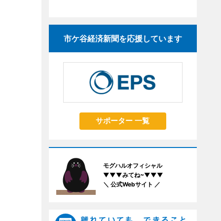
市ケ谷経済新聞を応援しています
サポーター 一覧
モグハルオフィシャル
▼▼▼みてね~▼▼▼
＼ 公式Webサイト ／