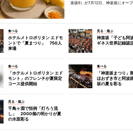
楽坂6）が7月12日、神楽坂にオー
食べる
見る・遊ぶ
ホテルメトロポリタン エドモ
神楽坂「子ども阿
ントで「夏まつり」 750人
ギネス世界記録認
来場
食べる
食べる
「ホテルメトロポリタン エド
「神楽坂まつり」
モント」のフレンチが夏限定
ほおずき市と阿波
コース提供開始
坂の夏を彩る
見る・遊ぶ
千鳥ヶ淵で恒例「灯ろう流
し」 2000個の明かりが夏
の水面彩る