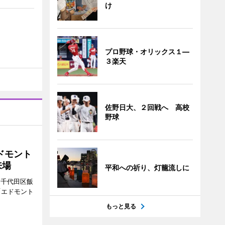
け
プロ野球・オリックス１―
３楽天
佐野日大、２回戦へ 高校
野球
ドモント
来場
平和への祈り、灯籠流しに
（千代田区飯
「エドモント
もっと見る