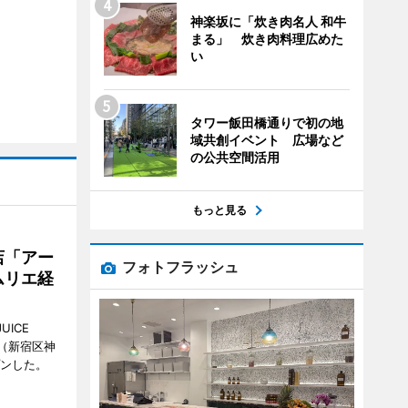
神楽坂に「炊き肉名人 和牛
まる」 炊き肉料理広めた
い
タワー飯田橋通りで初の地
域共創イベント 広場など
の公共空間活用
もっと見る
店「アー
フォトフラッシュ
ムリエ経
UICE
（新宿区神
プンした。