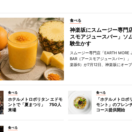
食べる
神楽坂にスムージー専門
スモアジュースバー」ソ
験生かす
スムージー専門店「EARTH MORE J
BAR（アースモアジュースバー）」
楽坂6）が7月12日、神楽坂にオー
食べる
食べる
ホテルメトロポリタン エドモ
「ホテルメトロポリ
ントで「夏まつり」 750人
モント」のフレン
来場
コース提供開始
食べる