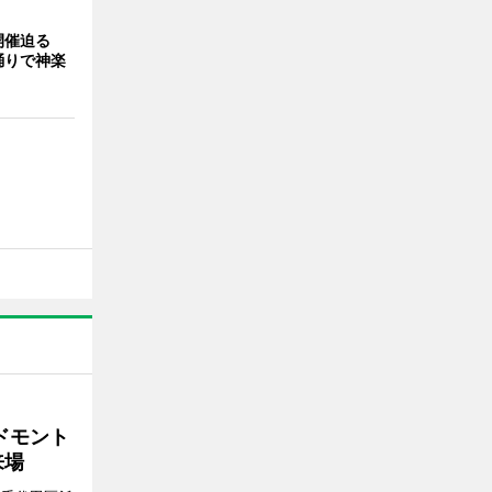
開催迫る
踊りで神楽
ドモント
来場