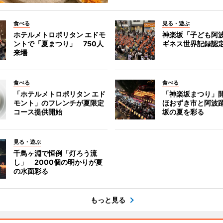
食べる
見る・遊ぶ
ホテルメトロポリタン エドモ
神楽坂「子ども阿
ントで「夏まつり」 750人
ギネス世界記録認
来場
食べる
食べる
「ホテルメトロポリタン エド
「神楽坂まつり」
モント」のフレンチが夏限定
ほおずき市と阿波
コース提供開始
坂の夏を彩る
見る・遊ぶ
千鳥ヶ淵で恒例「灯ろう流
し」 2000個の明かりが夏
の水面彩る
もっと見る