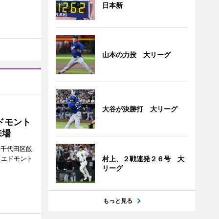
日本新
山本の力投 大リーグ
大谷が決勝打 大リーグ
ドモント
来場
（千代田区飯
「エドモント
村上、２戦連発２６号 大
リーグ
もっと見る