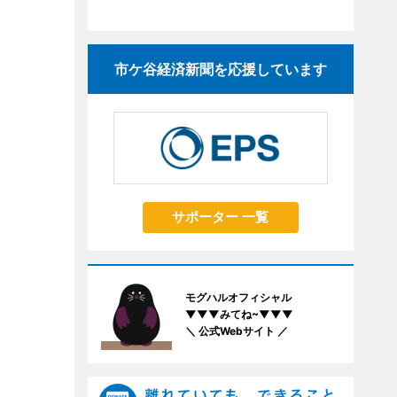
市ケ谷経済新聞を応援しています
サポーター 一覧
モグハルオフィシャル
▼▼▼みてね~▼▼▼
＼ 公式Webサイト ／