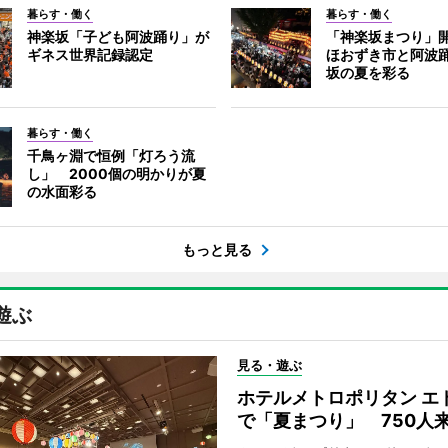
暮らす・働く
暮らす・働く
神楽坂「子ども阿波踊り」が
「神楽坂まつり」
ギネス世界記録認定
ほおずき市と阿波
坂の夏を彩る
暮らす・働く
千鳥ヶ淵で恒例「灯ろう流
し」 2000個の明かりが夏
の水面彩る
もっと見る
遊ぶ
見る・遊ぶ
ホテルメトロポリタン エ
で「夏まつり」 750人