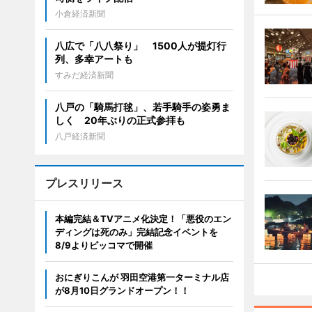
小倉経済新聞
八広で「八八祭り」 1500人が提灯行
列、多幸アートも
すみだ経済新聞
八戸の「騎馬打毬」、若手騎手の姿勇ま
しく 20年ぶりの正式参拝も
八戸経済新聞
プレスリリース
本編完結＆TVアニメ化決定！「悪役のエン
ディングは死のみ」完結記念イベントを
8/9よりピッコマで開催
おにぎりこんが 羽田空港第一ターミナル店
が8月10日グランドオープン！！