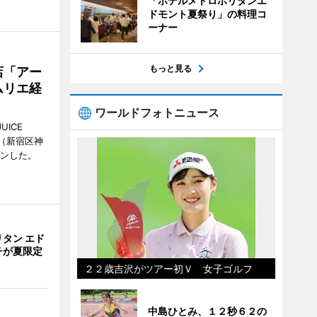
「ホテルメトロポリタンエ
ドモント夏祭り」の料理コ
ーナー
もっと見る
店「アー
ムリエ経
ワールドフォトニュース
UICE
（新宿区神
プンした。
タン エド
チが夏限定
２２歳吉沢がツアー初Ｖ 女子ゴルフ
中島ひとみ、１２秒６２の