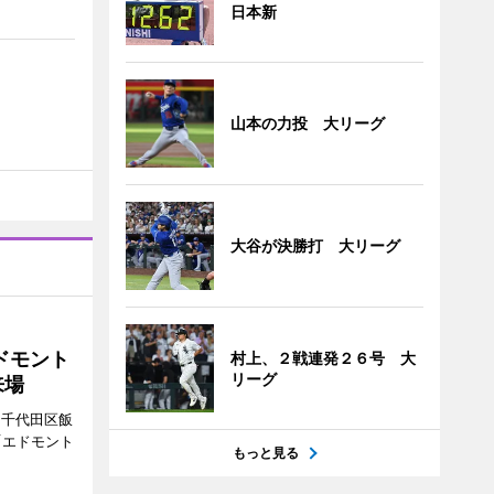
日本新
山本の力投 大リーグ
大谷が決勝打 大リーグ
ドモント
村上、２戦連発２６号 大
リーグ
来場
（千代田区飯
「エドモント
もっと見る