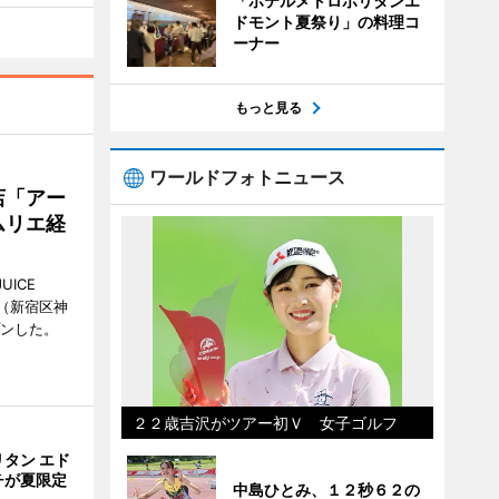
「ホテルメトロポリタンエ
ドモント夏祭り」の料理コ
ーナー
もっと見る
ワールドフォトニュース
店「アー
ムリエ経
UICE
（新宿区神
プンした。
２２歳吉沢がツアー初Ｖ 女子ゴルフ
タン エド
チが夏限定
中島ひとみ、１２秒６２の