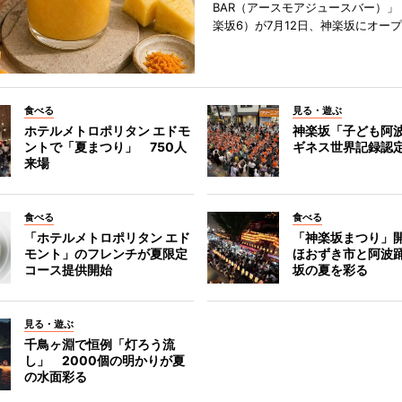
BAR（アースモアジュースバー）」
楽坂6）が7月12日、神楽坂にオー
食べる
見る・遊ぶ
ホテルメトロポリタン エドモ
神楽坂「子ども阿
ントで「夏まつり」 750人
ギネス世界記録認
来場
食べる
食べる
「ホテルメトロポリタン エド
「神楽坂まつり」
モント」のフレンチが夏限定
ほおずき市と阿波
コース提供開始
坂の夏を彩る
見る・遊ぶ
千鳥ヶ淵で恒例「灯ろう流
し」 2000個の明かりが夏
の水面彩る