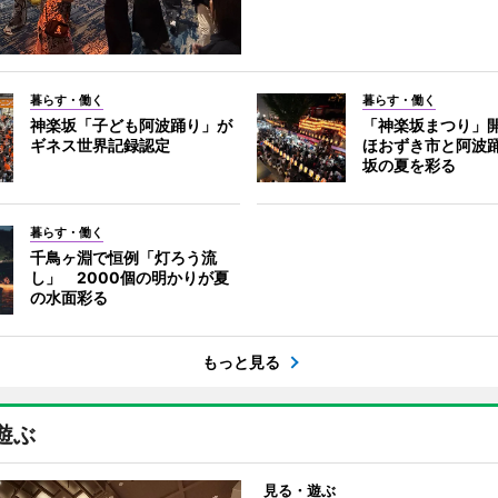
暮らす・働く
暮らす・働く
神楽坂「子ども阿波踊り」が
「神楽坂まつり」
ギネス世界記録認定
ほおずき市と阿波
坂の夏を彩る
暮らす・働く
千鳥ヶ淵で恒例「灯ろう流
し」 2000個の明かりが夏
の水面彩る
もっと見る
遊ぶ
見る・遊ぶ