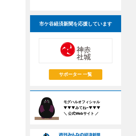
市ケ谷経済新聞を応援しています
サポーター 一覧
モグハルオフィシャル
▼▼▼みてね~▼▼▼
＼ 公式Webサイト ／