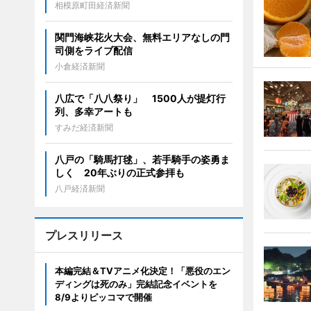
相模原町田経済新聞
関門海峡花火大会、無料エリアなしの門
司側をライブ配信
小倉経済新聞
八広で「八八祭り」 1500人が提灯行
列、多幸アートも
すみだ経済新聞
八戸の「騎馬打毬」、若手騎手の姿勇ま
しく 20年ぶりの正式参拝も
八戸経済新聞
プレスリリース
本編完結＆TVアニメ化決定！「悪役のエン
ディングは死のみ」完結記念イベントを
8/9よりピッコマで開催