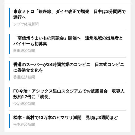
東京メトロ「銀座線」ダイヤ改正で増発 日中は3分間隔で
運行へ
シブヤ経済新聞
「南信州うまいもの商談会」開催へ 遠州地域の出展者と
バイヤーも初募集
飯田経済新聞
香港のスーパーが24時間営業のコンビニ 日本式コンビニ
に香港食文化を
香港経済新聞
FC今治・アシックス里山スタジアムでお披露目会 収容人
数約1.7倍に「成長」
今治経済新聞
松本・新村で13万本のヒマワリ満開 見頃は3週間ほど
松本経済新聞