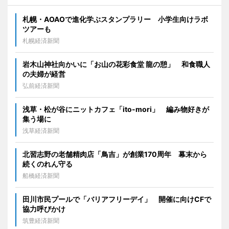
札幌・AOAOで進化学ぶスタンプラリー 小学生向けラボ
ツアーも
札幌経済新聞
岩木山神社向かいに「お山の花彩食堂 龍の憩」 和食職人
の夫婦が経営
弘前経済新聞
浅草・松が谷にニットカフェ「ito-mori」 編み物好きが
集う場に
浅草経済新聞
北習志野の老舗精肉店「鳥吉」が創業170周年 幕末から
続くのれん守る
船橋経済新聞
田川市民プールで「バリアフリーデイ」 開催に向けCFで
協力呼びかけ
筑豊経済新聞