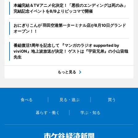
本編完結＆TVアニメ化決定！「悪役のエンディングは死のみ」
完結記念イベントを8/9よりピッコマで開催
おにぎりこんが 羽田空港第一ターミナル店が8月10日グランド
オープン！！
番組復活1周年を記念して 『マンガのラジオ supported by
viviON』地上波放送が決定！ ゲストは『宇宙兄弟』の小山宙哉
先生
もっと見る
食べる
見る・遊ぶ
買う
暮らす・働く
学ぶ・知る