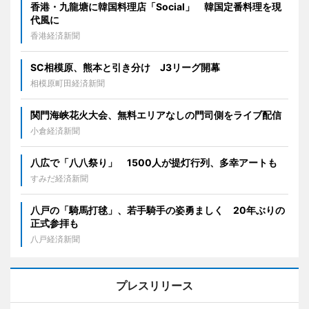
香港・九龍塘に韓国料理店「Social」 韓国定番料理を現
代風に
香港経済新聞
SC相模原、熊本と引き分け J3リーグ開幕
相模原町田経済新聞
関門海峡花火大会、無料エリアなしの門司側をライブ配信
小倉経済新聞
八広で「八八祭り」 1500人が提灯行列、多幸アートも
すみだ経済新聞
八戸の「騎馬打毬」、若手騎手の姿勇ましく 20年ぶりの
正式参拝も
八戸経済新聞
プレスリリース