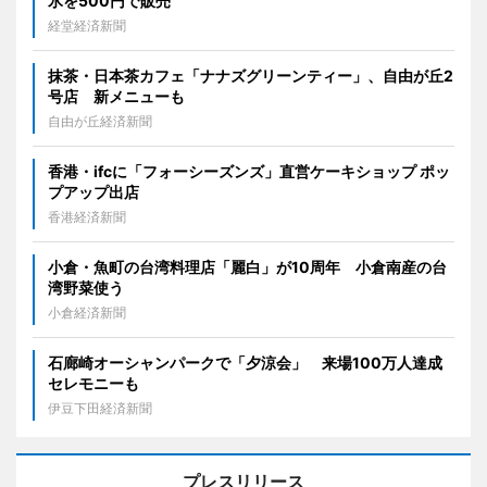
氷を500円で販売
経堂経済新聞
抹茶・日本茶カフェ「ナナズグリーンティー」、自由が丘2
号店 新メニューも
自由が丘経済新聞
香港・ifcに「フォーシーズンズ」直営ケーキショップ ポッ
プアップ出店
香港経済新聞
小倉・魚町の台湾料理店「麗白」が10周年 小倉南産の台
湾野菜使う
小倉経済新聞
石廊崎オーシャンパークで「夕涼会」 来場100万人達成
セレモニーも
伊豆下田経済新聞
プレスリリース