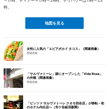
～17時、ディナー＝17時～24時。デリバリーは11時～23
時。
地図を見る
女性に人気の「エビアボカド タコス」（関連画像）
関連画像
「サルヴァトーレ」跡にオープンした「Vida Rosa」
の外観（関連画像）
関連画像
「ピッツァ サルヴァトーレ クオモ四谷店」が移転－初
のホテル内出店へ（市ケ谷経済新聞）