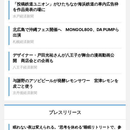
「投稿鉄道ユニオン」がひたちなか海浜鉄道の車内広告枠
を作品発表の場に
水戸経済新聞
北広島で沖縄フェス開催へ MONGOL800、DA PUMPら
出演
札幌経済新聞
デザイナー・戸田光祐さんが八王子が舞台の漫画動画公
開 商店会との企画も
八王子経済新聞
与謝野のアソビビールが発酵レモンサワー 宮津レモンを
皮ごと使う
京丹後経済新聞
プレスリリース
眠れない夜は変えられる。“思考を休める”睡眠リトリートで、参