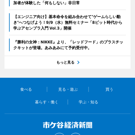
加者が体験した「何もしない」非日常
【エンジニア向け】基本命令を組み合わせて“ゲームらしい動
き”へつなげよう！9/9（水）無料セミナー「8ビット時代から
学ぶアセンブラ入門 Vol.3」開催
『勝利の女神：NIKKE』より、「レッドフード」のプラスチッ
クキットが登場。あみあみにて予約受付中。
もっと見る
食べる
見る・遊ぶ
買う
暮らす・働く
学ぶ・知る