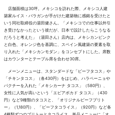
店舗面積は30坪。メキシコを訪れた際、メキシコ人建
築家ルイス・バラガンが手がけた建築物に感銘を受けたと
いう同社取締役の湯田健さん。「メキシコでの仕事以外引
き受けなかったという彼だが、日本で設計したらこうなる
だろうと考えた」（湯田さん）店内は、メキシカンピンク
と白色、オレンジ色を基調に、スペイン風建築の要素を取
り入れた「メキシカンモダン」をコンセプトにした。席数
はカウンターとテーブル席を合わせ30席。
メーンメニューは、スタンダードな「ビーフタコス」や
「チキンタコス」（各430円）をはじめ、ハラペーニョや
パクチーを入れた「メキシカーナ タコス」（580円）、
女性に人気が高いという「エビアボカド タコス」（430
円）など9種類のタコスと、「オリジナルビーフブリト
ー」（1,180円）、「ビーフタコライス」（920円）など各
4種類ずつのブリトーとタコライス。単品メニューに「オ