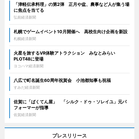
「津軽伝承料理」の第2弾 正月や盆、農事など人が集う場
に焦点を当てる
弘前経済新聞
札幌でゲームイベント10月開催へ 高校生向け企画を新設
札幌経済新聞
火星を旅するVR体験アトラクション みなとみらい
PLOT48に登場
ヨコハマ経済新聞
八広で町名誕生60周年祝賀会 小池都知事も祝福
すみだ経済新聞
佐賀に「ばくてん屋」 「シルク・ドゥ・ソレイユ」元パ
フォーマーが指導
佐賀経済新聞
プレスリリース