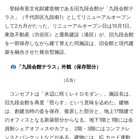
登録有形文化財建造物である旧九段会館が「九段会館テ
ラス」（千代田区九段南1）としてリニューアルオープン
して2カ月がたった。リニューアルオープン日は10月1日。
東急不動産（渋谷区）と鹿島建設（港区）が、旧九段会館
を一部保存しながら建て替えた同施設は、旧会館と現代建
築を融合させた複合型施設。
「九段会館テラス」外観（保存部分）
［広告］
コンセプトは「水辺に咲くレトロモダン」。施設名は、
旧九段会館を再度「照らす」という意味を込めた。建物
は、創建当時の姿を保存、復原した部分と、地上17階建て
のオフィスとなる新築部分からなる。地下1階と1階には会
員制シェアオフィスやカフェ、2階・3階にはコンファレ
ンスとバンケットなどがある。建物には、IC カード連動