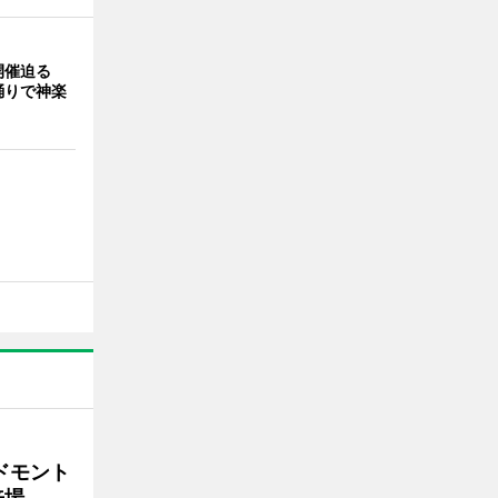
開催迫る
踊りで神楽
ドモント
来場