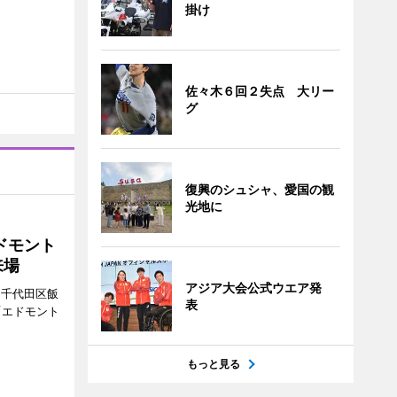
掛け
佐々木６回２失点 大リー
グ
復興のシュシャ、愛国の観
光地に
ドモント
来場
アジア大会公式ウエア発
（千代田区飯
表
「エドモント
もっと見る