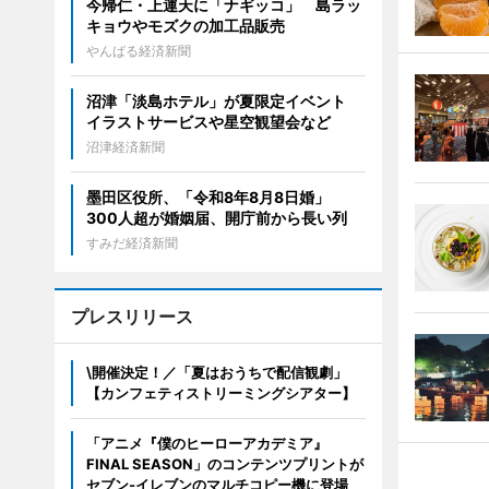
今帰仁・上運天に「ナギッコ」 島ラッ
キョウやモズクの加工品販売
やんばる経済新聞
沼津「淡島ホテル」が夏限定イベント
イラストサービスや星空観望会など
沼津経済新聞
墨田区役所、「令和8年8月8日婚」
300人超が婚姻届、開庁前から長い列
すみだ経済新聞
プレスリリース
\開催決定！／「夏はおうちで配信観劇」
【カンフェティストリーミングシアター】
「アニメ『僕のヒーローアカデミア』
FINAL SEASON」のコンテンツプリントが
セブン‐イレブンのマルチコピー機に登場