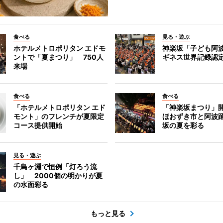
食べる
見る・遊ぶ
ホテルメトロポリタン エドモ
神楽坂「子ども阿
ントで「夏まつり」 750人
ギネス世界記録認
来場
食べる
食べる
「ホテルメトロポリタン エド
「神楽坂まつり」
モント」のフレンチが夏限定
ほおずき市と阿波
コース提供開始
坂の夏を彩る
見る・遊ぶ
千鳥ヶ淵で恒例「灯ろう流
し」 2000個の明かりが夏
の水面彩る
もっと見る