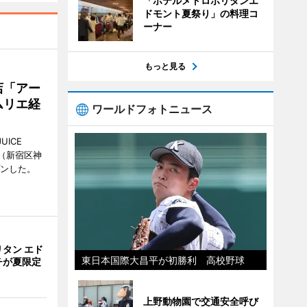
「ホテルメトロポリタンエ
ドモント夏祭り」の料理コ
ーナー
もっと見る
店「アー
ムリエ経
ワールドフォトニュース
UICE
（新宿区神
プンした。
タン エド
東日本国際大昌平が初勝利 高校野球
チが夏限定
上野動物園で交通安全呼び