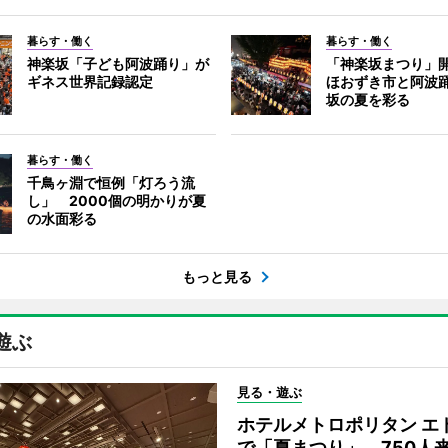
暮らす・働く
暮らす・働く
神楽坂「子ども阿波踊り」が
「神楽坂まつり」
ギネス世界記録認定
ほおずき市と阿波
坂の夏を彩る
暮らす・働く
千鳥ヶ淵で恒例「灯ろう流
し」 2000個の明かりが夏
の水面彩る
もっと見る
遊ぶ
見る・遊ぶ
ホテルメトロポリタン エ
で「夏まつり」 750人