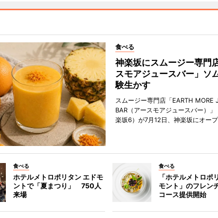
食べる
神楽坂にスムージー専門
スモアジュースバー」ソ
験生かす
スムージー専門店「EARTH MORE J
BAR（アースモアジュースバー）」
楽坂6）が7月12日、神楽坂にオー
食べる
食べる
ホテルメトロポリタン エドモ
「ホテルメトロポリ
ントで「夏まつり」 750人
モント」のフレン
来場
コース提供開始