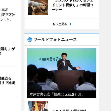
「ホテルメトロポリタンエ
ドモント夏祭り」の料理コ
ーナー
UICE
（新宿区神
プンした。
もっと見る
ワールドフォトニュース
波踊り」が
定
開催迫る
踊りで神楽
木原官房長官「拉致は現在進行形」