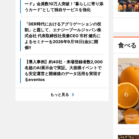
ード』会員数10万人突破！“暮らしに寄り添
うカード”として独自サービスを強化
「DER時代におけるアグリゲーションの役
割」と題して、エナジープールジャパン株
式会社 代表取締役社長兼CEO 市村 健氏に
よるセミナーを2026年9月18日(金)に開
食べる
催!!
【導入事例】約40社・来場登録者数2,000
名超のAI展示会で実証。大規模イベントで
も安定運営と開催後のデータ活用を実現す
るeventos
もっと見る