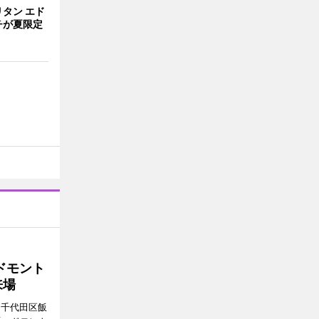
タン エド
チが夏限定
ドモント
来場
（千代田区飯