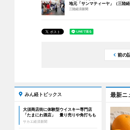
地元「サンマティーヤ」（三陸経
三陸経済新聞
前の
みん経トピックス
最新ニ
大須商店街に体験型ウイスキー専門店
「たまにわ酒店」 量り売りや角打ちも
サカエ経済新聞