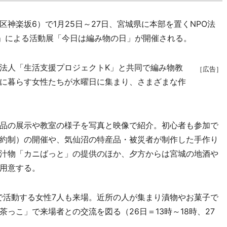
楽坂6）で1月25日～27日、宮城県に本部を置くNPO法
）」による活動展「今日は編み物の日」が開催される。
PO法人「生活支援プロジェクトK」と共同で編み物教
［広告］
に暮らす女性たちが水曜日に集まり、さまざまな作
品の展示や教室の様子を写真と映像で紹介。初心者も参加で
約制）の開催や、気仙沼の特産品・被災者が制作した手作り
汁物「カニばっと」の提供のほか、夕方からは宮城の地酒や
用意する。
で活動する女性7人も来場。近所の人が集まり漬物やお菓子で
っこ」で来場者との交流を図る（26日＝13時～18時、27