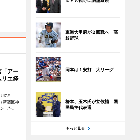
ＥＰＡ視野に議論継続
東海大甲府が２回戦へ 高
校野球
岡本は１安打 大リーグ
店「アー
ムリエ経
UICE
橋本、玉木氏が立候補 国
（新宿区神
民民主代表選
プンした。
もっと見る