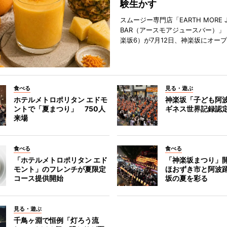
験生かす
スムージー専門店「EARTH MORE J
BAR（アースモアジュースバー）」
楽坂6）が7月12日、神楽坂にオー
食べる
見る・遊ぶ
ホテルメトロポリタン エドモ
神楽坂「子ども阿
ントで「夏まつり」 750人
ギネス世界記録認
来場
食べる
食べる
「ホテルメトロポリタン エド
「神楽坂まつり」
モント」のフレンチが夏限定
ほおずき市と阿波
コース提供開始
坂の夏を彩る
見る・遊ぶ
千鳥ヶ淵で恒例「灯ろう流