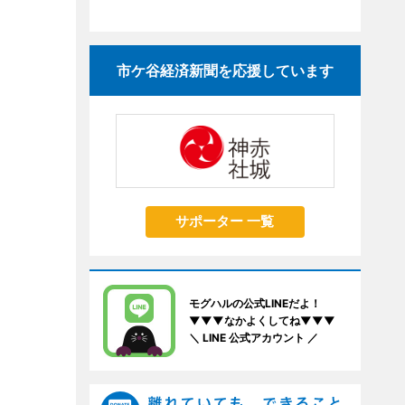
市ケ谷経済新聞を応援しています
サポーター 一覧
モグハルの公式LINEだよ！
▼▼▼なかよくしてね▼▼▼
＼ LINE 公式アカウント ／