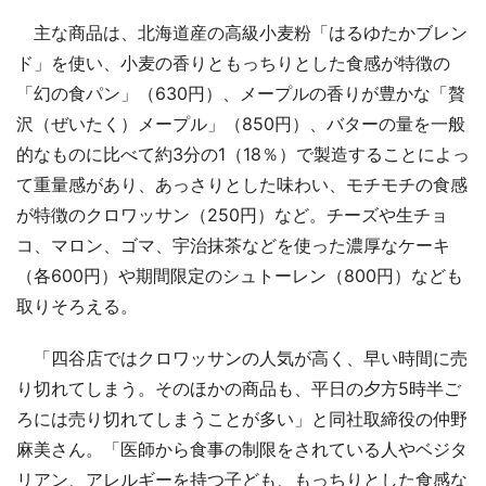
主な商品は、北海道産の高級小麦粉「はるゆたかブレン
ド」を使い、小麦の香りともっちりとした食感が特徴の
「幻の食パン」（630円）、メープルの香りが豊かな「贅
沢（ぜいたく）メープル」（850円）、バターの量を一般
的なものに比べて約3分の1（18％）で製造することによっ
て重量感があり、あっさりとした味わい、モチモチの食感
が特徴のクロワッサン（250円）など。チーズや生チョ
コ、マロン、ゴマ、宇治抹茶などを使った濃厚なケーキ
（各600円）や期間限定のシュトーレン（800円）なども
取りそろえる。
「四谷店ではクロワッサンの人気が高く、早い時間に売
り切れてしまう。そのほかの商品も、平日の夕方5時半ご
ろには売り切れてしまうことが多い」と同社取締役の仲野
麻美さん。「医師から食事の制限をされている人やベジタ
リアン、アレルギーを持つ子ども、もっちりとした食感な