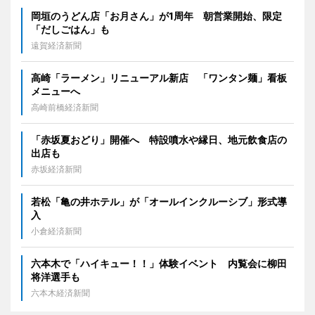
岡垣のうどん店「お月さん」が1周年 朝営業開始、限定
「だしごはん」も
遠賀経済新聞
高崎「ラーメン」リニューアル新店 「ワンタン麺」看板
メニューへ
高崎前橋経済新聞
「赤坂夏おどり」開催へ 特設噴水や縁日、地元飲食店の
出店も
赤坂経済新聞
若松「亀の井ホテル」が「オールインクルーシブ」形式導
入
小倉経済新聞
六本木で「ハイキュー！！」体験イベント 内覧会に柳田
将洋選手も
六本木経済新聞