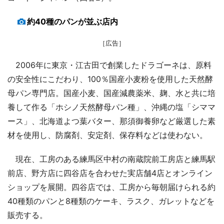
約40種のパンが並ぶ店内
［広告］
2006年に東京・江古田で創業したドラゴーネは、原料
の安全性にこだわり、100％国産小麦粉を使用した天然酵
母パン専門店。国産小麦、国産減農薬米、麹、水と共に培
養して作る「ホシノ天然酵母パン種」、沖縄の塩「シママ
ース」、北海道よつ葉バター、那須御養卵など厳選した素
材を使用し、防腐剤、安定剤、保存料などは使わない。
現在、工房のある練馬区中村の南蔵院前工房店と練馬駅
前店、野方店に四谷店を合わせた実店舗4店とオンライン
ショップを展開。四谷店では、工房から毎朝届けられる約
40種類のパンと8種類のケーキ、ラスク、ガレットなどを
販売する。