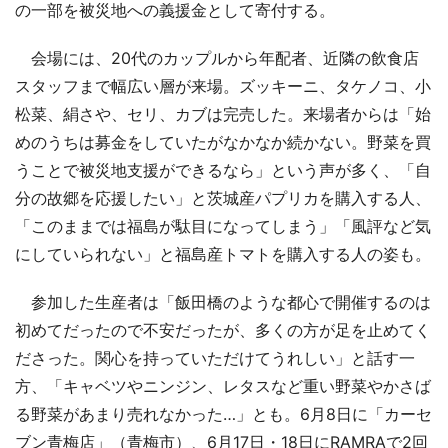
の一部を被災地への義援金として寄付する。
会場には、20代のカップルから年配者、近隣の飲食店
スタッフまで幅広い層が来場。ズッキーニ、タケノコ、小
松菜、絹さや、セリ、カブは完売した。来場者からは「始
めのうちは募金をしていたがなかなか続かない。野菜を買
うことで被災地支援ができるなら」という声が多く、「自
分の故郷を応援したい」と茨城産パプリカを購入する人、
「このままでは福島が駄目になってしまう」「風評など気
にしていられない」と福島産トマトを購入する人の姿も。
参加した生産者は「飯田橋のような都心で開催するのは
初めてだったので不安だったが、多くの方が足を止めてく
ださった。関心を持っていただけてうれしい」と話す一
方、「キャベツやニンジン、レタスなど重い野菜やかさば
る野菜があまり売れなかった…」とも。6月8日に「カーセ
ブン青梅店」（青梅市）、6月17日・18日にRAMRAで2回