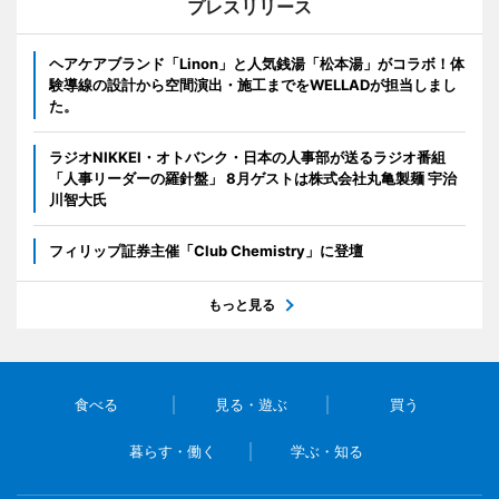
プレスリリース
ヘアケアブランド「Linon」と人気銭湯「松本湯」がコラボ！体
験導線の設計から空間演出・施工までをWELLADが担当しまし
た。
ラジオNIKKEI・オトバンク・日本の人事部が送るラジオ番組
「人事リーダーの羅針盤」 8月ゲストは株式会社丸亀製麺 宇治
川智大氏
フィリップ証券主催「Club Chemistry」に登壇
もっと見る
食べる
見る・遊ぶ
買う
暮らす・働く
学ぶ・知る