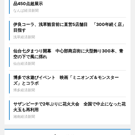
品450点超展示
なんば経済新聞
伊良コーラ、浅草観音前に直営5店舗目 「300年続く店」
目指す
浅草経済新聞
仙台七夕まつり開幕 中心部商店街に大型飾り300本、青
空の下で風に揺れ
仙台経済新聞
博多で水遊びイベント 映画「ミニオンズ＆モンスター
ズ」とコラボ
博多経済新聞
サザンビーチで2年ぶりに花火大会 全国で中止になった花
火玉も再利用
湘南経済新聞