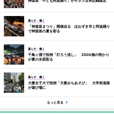
神楽坂「子ども阿波踊り」がギネス世界記録認定
暮らす・働く
「神楽坂まつり」開催迫る ほおずき市と阿波踊り
で神楽坂の夏を彩る
暮らす・働く
千鳥ヶ淵で恒例「灯ろう流し」 2000個の明かり
が夏の水面彩る
暮らす・働く
大妻女子大で恒例「大妻みちあそび」 大学前道路
が遊び場に
もっと見る