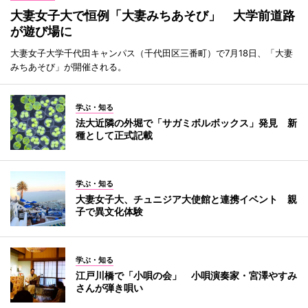
大妻女子大で恒例「大妻みちあそび」 大学前道路
が遊び場に
大妻女子大学千代田キャンパス（千代田区三番町）で7月18日、「大妻
みちあそび」が開催される。
学ぶ・知る
法大近隣の外堀で「サガミボルボックス」発見 新
種として正式記載
学ぶ・知る
大妻女子大、チュニジア大使館と連携イベント 親
子で異文化体験
学ぶ・知る
江戸川橋で「小唄の会」 小唄演奏家・宮澤やすみ
さんが弾き唄い