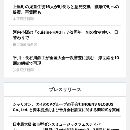
上里町の児童生徒16人が町長らと意見交換 議場で町への
提案、再質問も
本庄経済新聞
河内小阪の「cuisine HAGI」が2周年 旬の食材使い、日
替わりで
東大阪経済新聞
平川・長谷川鉄工が全国大会一次審査に挑む 浮世絵を10
層の鋼板で再現
弘前経済新聞
プレスリリース
シャリオン、タイのCPグループの子会社INGENS GLOBUS
Co., Ltd. と資本提携および合弁会社設立に関する調印式を実施
日本最大級 都市型ダンスミュージックフェスティバ
ル 1日目にZedd B2B Knock2、2日目にAlesso