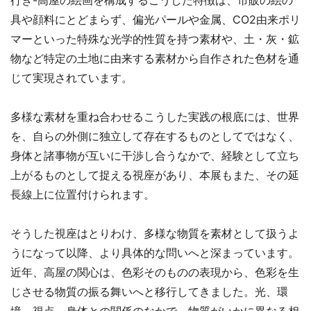
行き-高屋の絵画を構成するこうした特徴は、市販の絵の
具や顔料にとどまらず、偏光パールや金属、CO2由来ポリ
マーといった特殊な光学的性質を持つ素材や、土・灰・鉱
物など特定の土地に由来する素材から自作された色材を通
じて実現されています。
多様な素材を重ね合わせるこうした実践の根底には、世界
を、自らの外側に独立して存在するものとしてではなく、
身体と諸事物が互いに干渉し合うなかで、経験として立ち
上がるものとして捉える視座があり、本展もまた、その延
長線上に位置付けられます。
そうした視座はとりわけ、多様な物質を素材として扱うよ
うになって以降、より具体的な問いへと深まっています。
近年、高屋の関心は、色彩そのものの表現から、色彩を生
じさせる物質の振る舞いへと移行してきました。光、環