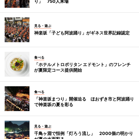
り」 750人来場
見る・遊ぶ
神楽坂「子ども阿波踊り」がギネス世界記録認定
食べる
「ホテルメトロポリタン エドモント」のフレンチ
が夏限定コース提供開始
食べる
「神楽坂まつり」開催迫る ほおずき市と阿波踊り
で神楽坂の夏を彩る
見る・遊ぶ
千鳥ヶ淵で恒例「灯ろう流し」 2000個の明かり
が夏の水面彩る