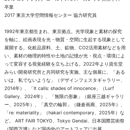
卒業
2017 東京大学空間情報センター 協力研究員
1992年東京都生まれ、東京拠点。光学現象と素材の探究
を軸に、絵画表現を光・物質・空間に生起する現象として
展開する。化粧品原料、土、鉱物、CO2活用素材などを用
い、素材の物理的特性や土地の記憶が光・視点・環境によ
って変容する視覚経験を立ち上げる。2022年より資生堂
みらい開発研究所と共同研究を実施。主な個展に、「ある
いは、私でないような」（デザインフェスタギャラリー、
2014年）、「It calls: shades of innocence」（Lurf
Gallery、2024年）、「無限の形象」（銀座三越ギャラリ
ー、2025年）、「真空の輪郭」（鎌倉画廊、2025年）、
「re: materiality」（hakari contemporary、2025年）な
ど。 ART FAIR TOKYO、Tokyo Gendai、日本国際芸術祭
（関西万博）など国内外のアートフェアに出展。