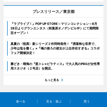
プレスリリース／東京都
『ラブライブ！』POP UP STORE～マリンコレクション～8月
28日よりグランエンタス（秋葉原オノデンビル1F）にて期間限
定オープン！
真夏の〈怪異〉新シリーズ２作同時発売！『洒落怖な世界で、
少年は塩を撒く』×『俺の後ろの彼女が上位存在すぎる』コラボ
フェア開催決定！
勝どき・晴海の『筋トレ×ピラティス』で大人気のPBGが女性専
用スタジオ（２号店）を開店。
もっと見る
食べる
見る・遊ぶ
買う