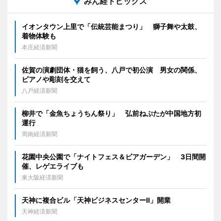
みん経トピックス
イオンタウン上里で「伝統芸能まつり」 獅子舞や太鼓、
着物体験も
本庄経済新聞
佐賀の演劇団体・猫を飼う、八戸で初公演 男女の関係、
ピアノや彫刻を交えて
八戸経済新聞
柳井で「金魚ちょうちん祭り」 弘前ねぷたが中国地方初
運行
周南経済新聞
花園中央公園で「ナイトフェス＆ビアガーデン」 3日間開
催、レゲエライブも
東大阪経済新聞
天神に複合ビル「天神ビジネスセンターII」開業
天神経済新聞