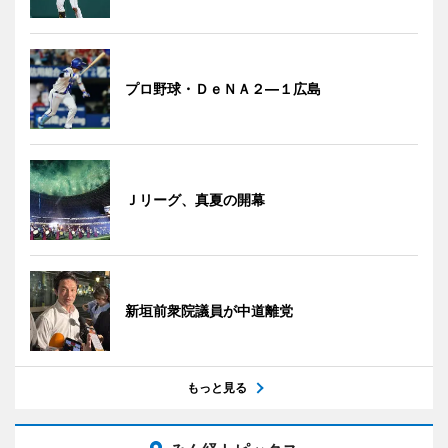
プロ野球・ＤｅＮＡ２―１広島
Ｊリーグ、真夏の開幕
新垣前衆院議員が中道離党
もっと見る