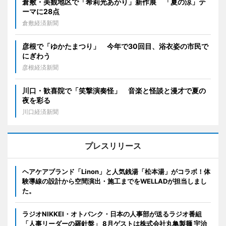
倉敷・美観地区で「希莉光あかり」新作展 「夏の涼」テ
ーマに28点
倉敷経済新聞
彦根で「ゆかたまつり」 今年で30回目、浴衣姿の市民で
にぎわう
彦根経済新聞
川口・歓喜院で「笑撃演奏怪」 音楽と怪談と漫才で夏の
夜を彩る
川口経済新聞
プレスリリース
ヘアケアブランド「Linon」と人気銭湯「松本湯」がコラボ！体
験導線の設計から空間演出・施工までをWELLADが担当しまし
た。
ラジオNIKKEI・オトバンク・日本の人事部が送るラジオ番組
「人事リーダーの羅針盤」 8月ゲストは株式会社丸亀製麺 宇治