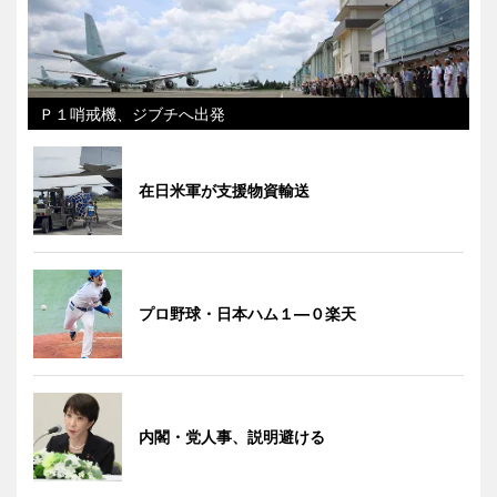
Ｐ１哨戒機、ジブチへ出発
在日米軍が支援物資輸送
プロ野球・日本ハム１―０楽天
内閣・党人事、説明避ける