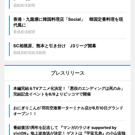
函館経済新聞
香港・九龍塘に韓国料理店「Social」 韓国定番料理を現
代風に
香港経済新聞
SC相模原、熊本と引き分け J3リーグ開幕
相模原町田経済新聞
プレスリリース
本編完結＆TVアニメ化決定！「悪役のエンディングは死のみ」
完結記念イベントを8/9よりピッコマで開催
おにぎりこんが 羽田空港第一ターミナル店が8月10日グランド
オープン！！
番組復活1周年を記念して 『マンガのラジオ supported by
viviON』地上波放送が決定！ ゲストは『宇宙兄弟』の小山宙哉