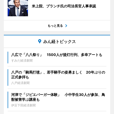
米上院、ブランチ氏の司法長官人事承認
もっと見る
みん経トピックス
八広で「八八祭り」 1500人が提灯行列、多幸アートも
すみだ経済新聞
八戸の「騎馬打毬」、若手騎手の姿勇ましく 20年ぶりの
正式参拝も
八戸経済新聞
河津で「ジビエバーガー体験」 小中学生30人が参加、鳥
獣被害学ぶ講座も
伊豆下田経済新聞