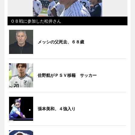
ＯＢ戦に参加した松井さん
メッシの父死去、６８歳
佐野航がＰＳＶ移籍 サッカー
張本美和、４強入り