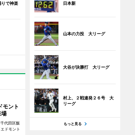
日本新
踊りで神楽
山本の力投 大リーグ
大谷が決勝打 大リーグ
村上、２戦連発２６号 大
リーグ
ドモント
来場
（千代田区飯
もっと見る
「エドモント