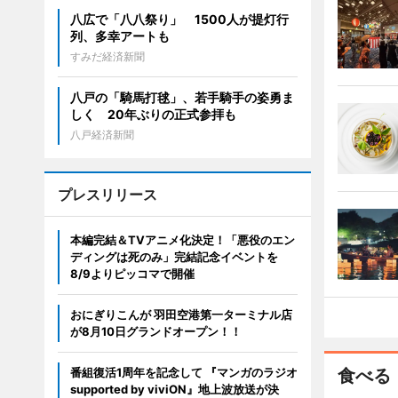
八広で「八八祭り」 1500人が提灯行
列、多幸アートも
すみだ経済新聞
八戸の「騎馬打毬」、若手騎手の姿勇ま
しく 20年ぶりの正式参拝も
八戸経済新聞
プレスリリース
本編完結＆TVアニメ化決定！「悪役のエン
ディングは死のみ」完結記念イベントを
8/9よりピッコマで開催
おにぎりこんが 羽田空港第一ターミナル店
が8月10日グランドオープン！！
番組復活1周年を記念して 『マンガのラジオ
食べる
supported by viviON』地上波放送が決