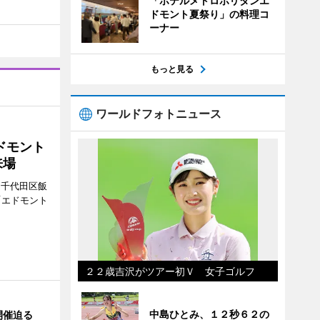
「ホテルメトロポリタンエ
ドモント夏祭り」の料理コ
ーナー
もっと見る
ワールドフォトニュース
ドモント
来場
（千代田区飯
「エドモント
２２歳吉沢がツアー初Ｖ 女子ゴルフ
中島ひとみ、１２秒６２の
開催迫る