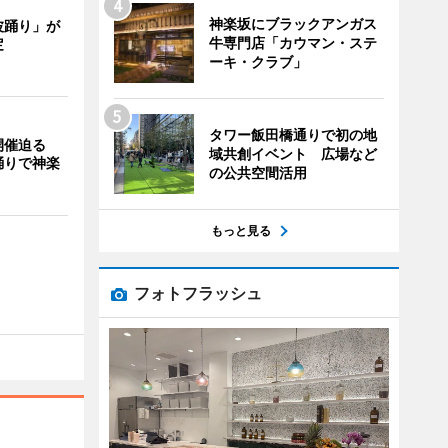
神楽坂にブラックアンガス
波踊り」が
牛専門店「カウマン・ステ
定
ーキ・クラブ」
タワー飯田橋通りで初の地
開催迫る
域共創イベント 広場など
踊りで神楽
の公共空間活用
もっと見る
フォトフラッシュ