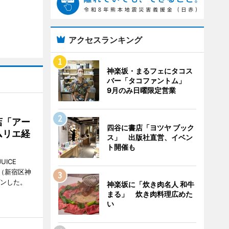
アクセスランキング
神楽坂・まるフェにタコス
バー「タコファントム」
9月のみ日曜限定営業
店「アー
四谷に書店「ヨツヤ ブック
ムリエ経
ス」 出版社直営、イベン
ト開催も
UICE
（新宿区神
プンした。
神楽坂に「炊き肉名人 和牛
まる」 炊き肉料理広めた
い