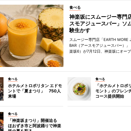
食べる
神楽坂にスムージー専門
スモアジュースバー」ソ
験生かす
スムージー専門店「EARTH MORE J
BAR（アースモアジュースバー）」
楽坂6）が7月12日、神楽坂にオー
食べる
食べる
ホテルメトロポリタン エドモ
「ホテルメトロポリ
ントで「夏まつり」 750人
モント」のフレン
来場
コース提供開始
食べる
「神楽坂まつり」開催迫る
ほおずき市と阿波踊りで神楽
坂の夏を彩る