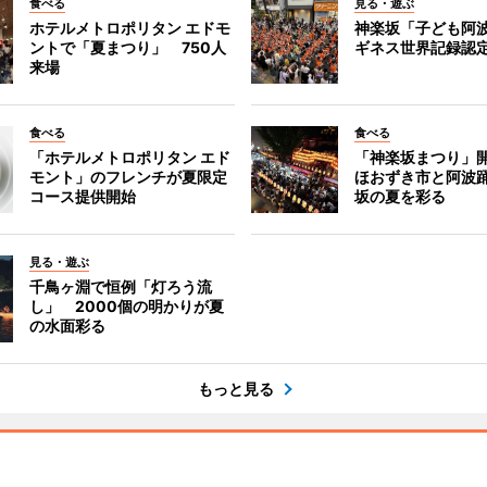
食べる
見る・遊ぶ
ホテルメトロポリタン エドモ
神楽坂「子ども阿
ントで「夏まつり」 750人
ギネス世界記録認
来場
食べる
食べる
「ホテルメトロポリタン エド
「神楽坂まつり」
モント」のフレンチが夏限定
ほおずき市と阿波
コース提供開始
坂の夏を彩る
見る・遊ぶ
千鳥ヶ淵で恒例「灯ろう流
し」 2000個の明かりが夏
の水面彩る
もっと見る