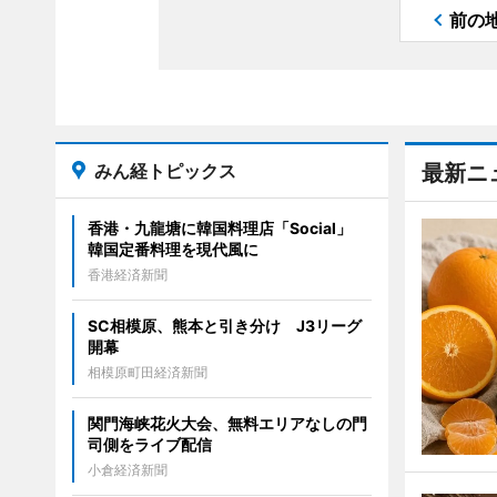
前の
みん経トピックス
最新ニ
香港・九龍塘に韓国料理店「Social」
韓国定番料理を現代風に
香港経済新聞
SC相模原、熊本と引き分け J3リーグ
開幕
相模原町田経済新聞
関門海峡花火大会、無料エリアなしの門
司側をライブ配信
小倉経済新聞