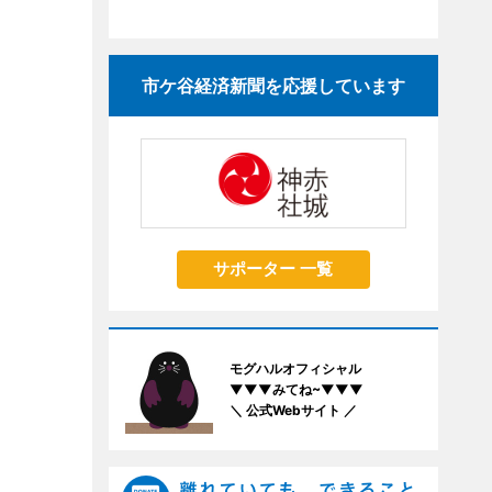
市ケ谷経済新聞を応援しています
サポーター 一覧
モグハルオフィシャル
▼▼▼みてね~▼▼▼
＼ 公式Webサイト ／