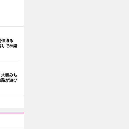
開催迫る
踊りで神楽
「大妻みち
道路が遊び