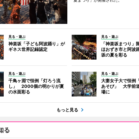
夏まつり」が開催された。
見る・遊ぶ
見る・遊ぶ
神楽坂「子ども阿波踊り」が
「神楽坂まつり」
ギネス世界記録認定
ほおずき市と阿波
坂の夏を彩る
見る・遊ぶ
見る・遊ぶ
千鳥ヶ淵で恒例「灯ろう流
大妻女子大で恒例
し」 2000個の明かりが夏
あそび」 大学前
の水面彩る
場に
もっと見る
知る