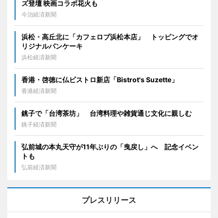
ズ登壇 映画コラボ花火も
今治経済新聞
浜松・高丘北に「カフェロブ浜松本店」 トッピングでオ
リジナルパンケーキ
浜松経済新聞
香港・啓徳に仏ビストロ新店「Bistrot's Suzette」
香港経済新聞
銚子で「台湾茶坊」 台湾料理や雑貨通じ文化に親しむ
銚子経済新聞
弘前城の本丸天守が11年ぶりの「曳戻し」へ 記念イベン
トも
弘前経済新聞
プレスリリース