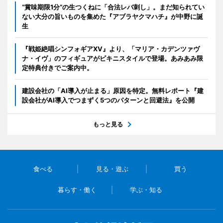
“賞味期限1分”の生つくねに「合法レバ刺し」。まだ知られてい
ない大分の旨いものを集めた『アブラヤクマハチ』が中野に誕
生
『戦姫絶唱シンフォギアXV』より、「マリア・カデンツァヴ
ナ・イヴ」のフィギュアがビキニスタイルで登場。あみあみ限
定特典付きでご案内中。
建設会社の「AI導入が止まる」原因を特定。無料レポート『建
設会社がAI導入でつまずく5つのパターンと回避法』を公開
もっと見る
食べる
見る・遊ぶ
買う
暮らす・働く
学ぶ・知る