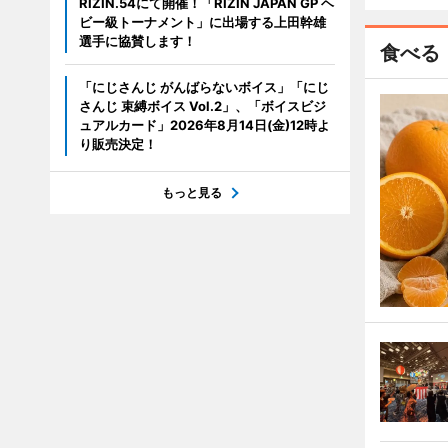
RIZIN.54にて開催！「RIZIN JAPAN GP ヘ
ビー級トーナメント」に出場する上田幹雄
選手に協賛します！
食べる
「にじさんじ がんばらないボイス」「にじ
さんじ 束縛ボイス Vol.2」、「ボイスビジ
ュアルカード」2026年8月14日(金)12時よ
り販売決定！
もっと見る