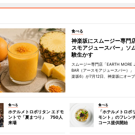
食べる
神楽坂にスムージー専門
スモアジュースバー」ソ
験生かす
スムージー専門店「EARTH MORE J
BAR（アースモアジュースバー）」
楽坂6）が7月12日、神楽坂にオー
食べる
食べる
ホテルメトロポリタン エドモ
「ホテルメトロポリ
ントで「夏まつり」 750人
モント」のフレン
来場
コース提供開始