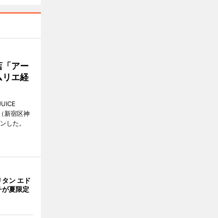
店「アー
ムリエ経
UICE
（新宿区神
プンした。
タン エド
チが夏限定