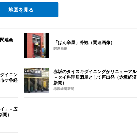
地図を見る
関連画
「ばん辛屋」外観（関連画像）
関連画像
赤坂のタイスキダイニングがリニューアル
ダイニン
－タイ料理居酒屋として再出発（赤坂経済
市ケ谷経
新聞）
赤坂経済新聞
イ」－広
新聞）