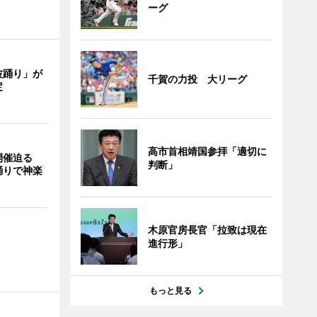
ーグ
波踊り」が
千賀の力投 大リーグ
定
高市首相靖国参拝「適切に
開催迫る
判断」
踊りで神楽
木原官房長官「拉致は現在
進行形」
もっと見る