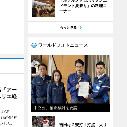
「ホテルメトロポリタンエ
ドモント夏祭り」の料理コ
ーナー
もっと見る
ワールドフォトニュース
店「アー
ムリエ経
中立公、補正検討を要請
UICE
（新宿区神
プンした。
吉田は２安打１打点 大リ