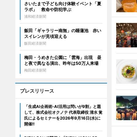
さいたまで子ども向け体験イベント「夏
ラボ」 救命や防犯学ぶ
浦和経済新聞
飯田「ギャラリー南無」の睡蓮池 赤い
スイレンが見頃迎える
飯田経済新聞
梅田・うめきた公園に「雲海」出現 昼
と夜で異なる演出、昨年は50万人来場
梅田経済新聞
プレスリリース
「生成AI企画術-AI活用は問いが9割」と題
して、株式会社オクノテ 代表取締役 清水 覚
氏によるセミナーを2026年9月16日(水)に
開催!!