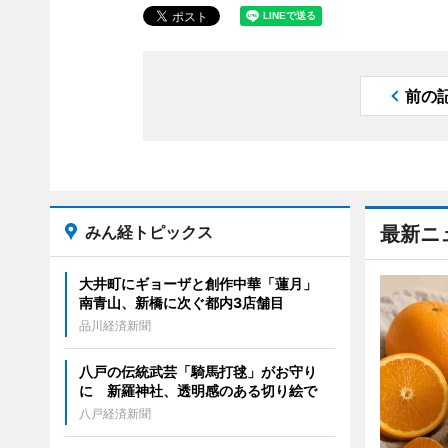
前の
みん経トピックス
最新ニ
大井町にギョーザと創作中華「蓮月」
南青山、新橋に次ぐ都内3店舗目
品川経済新聞
八戸の伝統武芸「騎馬打毬」がお守り
に 新羅神社、透明感のある切り絵で
八戸経済新聞