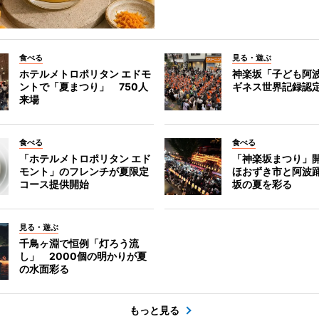
食べる
見る・遊ぶ
ホテルメトロポリタン エドモ
神楽坂「子ども阿
ントで「夏まつり」 750人
ギネス世界記録認
来場
食べる
食べる
「ホテルメトロポリタン エド
「神楽坂まつり」
モント」のフレンチが夏限定
ほおずき市と阿波
コース提供開始
坂の夏を彩る
見る・遊ぶ
千鳥ヶ淵で恒例「灯ろう流
し」 2000個の明かりが夏
の水面彩る
もっと見る