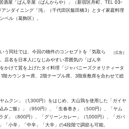
居酒屋「ばん辛屋（ばんからや）」（新宿区舟町、TEL
03-
ジアンダイニング「沌」（千代田区飯田橋3）とタイ家庭料理
ンベル（葛飾区）。
いう同社では、今回の物件のコンセプトを「気取ら
［広告］
。店名を日本人になじみやすい雰囲気の「ばん辛
をかけて質を上げたタイ料理「ジャパニーズクオリティータ
。1階カウンター席、2階テーブル席、3階座敷席を合わせて総
ムクン」（1,300円）をはじめ、大山鶏を使用した「ガイヤ
込みご飯）」（950円）、「生春巻き」（500円）、「ヤム
ダ」（800円）、「グリーンカレー」（1,000円）、「ガパ
ド」「小辛」「中辛」「大辛」の4段階で調節も可能。