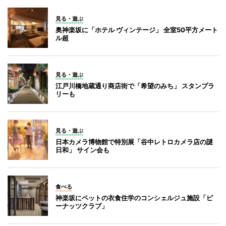
見る・遊ぶ
奥神楽坂に「ホテル ヴィンテージ」 全室50平方メート
ル超
見る・遊ぶ
江戸川橋地蔵通り商店街で「希望のみち」 スタンプラ
リーも
見る・遊ぶ
日本カメラ博物館で特別展「谷中レトロカメラ店の謎
日和」 サイン会も
食べる
神楽坂にペットの衣食住学のコンシェルジュ施設「ピ
ーナッツクラブ」