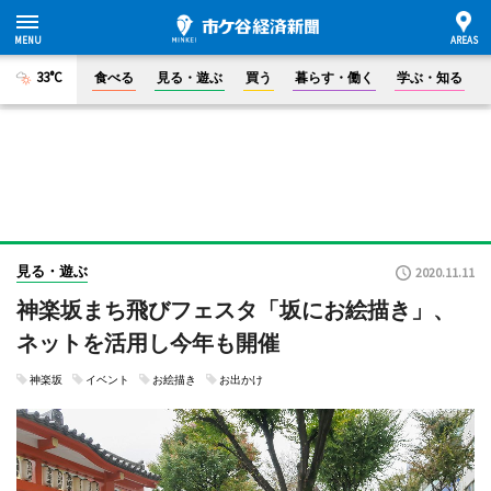
33°C
食べる
見る・遊ぶ
買う
暮らす・働く
学ぶ・知る
見る・遊ぶ
2020.11.11
神楽坂まち飛びフェスタ「坂にお絵描き」、
ネットを活用し今年も開催
神楽坂
イベント
お絵描き
お出かけ