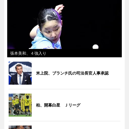
張本美和、４強入り
米上院、ブランチ氏の司法長官人事承認
柏、開幕白星 Ｊリーグ