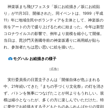
神楽坂まち飛びフェスタ「坂にお絵描き／坂にお絵貼
り」が11月3日、開催された。同イベントは、1999（平成
11）年に地域住民やボランティアを主体として、神楽坂の
街をアートの力で盛り上げるために始まった。今年は新型
コロナウイルスの影響で、例年より規模を縮小して開催。
当日は、毘沙門天善國寺前の神楽坂通りに画用紙が貼ら
れ、参加者たちは思い思いに絵を描いた。
モグハル お絵描きの様子
［広告］
実行委員長の日置圭子さんは「開催自体が危ぶまれる
中、21年続いてきた『まちの手づくり文化祭』の灯を消さ
ず、バトンを無事につなげたことが何よりもうれしい。規
模は縮小となったが、多くの方に楽しんでいただけた。特
に夢中でお絵描きする子どもたちのあふれんばかりの笑顔