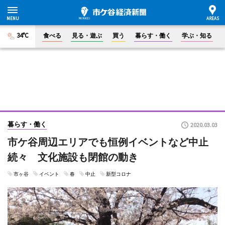
34°C
食べる
見る・遊ぶ
買う
暮らす・働く
学ぶ・知る
暮らす・働く
2020.03.03
市ケ谷周辺エリアでも恒例イベントなど中止
続々 文化施設も閉館の動き
市ヶ谷
イベント
春
中止
新型コロナ