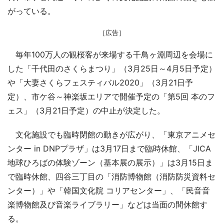
がっている。
［広告］
毎年100万人の観桜客が来場する千鳥ヶ淵周辺を会場に
した「千代田のさくらまつり」（3月25日～4月5日予定）
や「大妻さくらフェスティバル2020」（3月21日予
定）、市ケ谷～神楽坂エリアで開催予定の「第5回 本のフ
ェス」（3月21日予定）の中止が決定した。
文化施設でも臨時閉館の動きが広がり、「東京アニメセ
ンター in DNPプラザ」は3月17日まで臨時休館、「JICA
地球ひろばの体験ゾーン（基本展の展示）」は3月15日ま
で臨時休館、四谷三丁目の「消防博物館（消防防災資料セ
ンター）」や「韓国文化院 コリアセンター」、「民音音
楽博物館及び音楽ライブラリー」などは当面の間休館す
る。