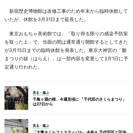
新宿歴史博物館は改修工事のため年末から臨時休館して
いたが、休館を3月31日まで延長した。
東京おもちゃ美術館では、「取り得る限りの感染予防策
を取った上」で、当面の間は通常通り開館するとしてきた
が3月15日までの臨時休館を発表した。東京大神宮の「雛
まつりの祓（はらえ）」は一部内容を変更して3月1日に予
定通り行われた。
見る・遊ぶ
千鳥ヶ淵の桜、今週見頃に 「千代田のさくらまつり」
は27日から
見る・遊ぶ
「大妻さくらフェスティバル」今年も 千代田区と区内