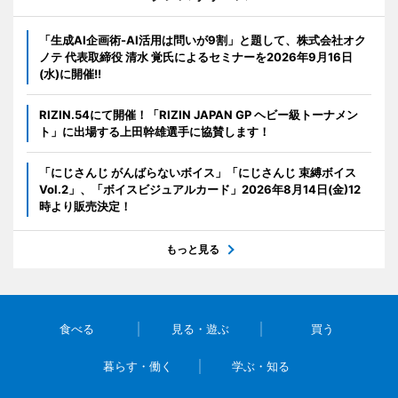
「生成AI企画術-AI活用は問いが9割」と題して、株式会社オク
ノテ 代表取締役 清水 覚氏によるセミナーを2026年9月16日
(水)に開催!!
RIZIN.54にて開催！「RIZIN JAPAN GP ヘビー級トーナメン
ト」に出場する上田幹雄選手に協賛します！
「にじさんじ がんばらないボイス」「にじさんじ 束縛ボイス
Vol.2」、「ボイスビジュアルカード」2026年8月14日(金)12
時より販売決定！
もっと見る
食べる
見る・遊ぶ
買う
暮らす・働く
学ぶ・知る