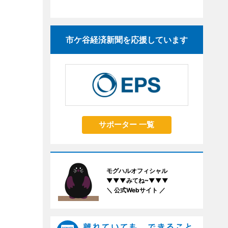
市ケ谷経済新聞を応援しています
サポーター 一覧
モグハルオフィシャル
▼▼▼みてね~▼▼▼
＼ 公式Webサイト ／