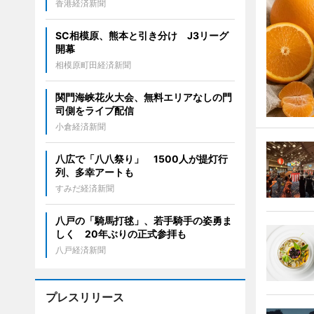
香港経済新聞
SC相模原、熊本と引き分け J3リーグ
開幕
相模原町田経済新聞
関門海峡花火大会、無料エリアなしの門
司側をライブ配信
小倉経済新聞
八広で「八八祭り」 1500人が提灯行
列、多幸アートも
すみだ経済新聞
八戸の「騎馬打毬」、若手騎手の姿勇ま
しく 20年ぶりの正式参拝も
八戸経済新聞
プレスリリース