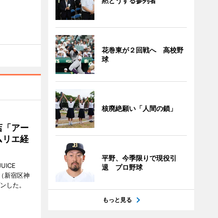
黙とうする参列者
花巻東が２回戦へ 高校野
球
核廃絶願い「人間の鎖」
店「アー
ムリエ経
平野、今季限りで現役引
UICE
退 プロ野球
（新宿区神
プンした。
もっと見る