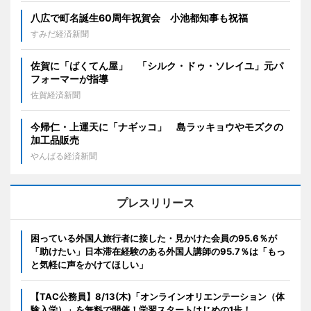
八広で町名誕生60周年祝賀会 小池都知事も祝福
すみだ経済新聞
佐賀に「ばくてん屋」 「シルク・ドゥ・ソレイユ」元パ
フォーマーが指導
佐賀経済新聞
今帰仁・上運天に「ナギッコ」 島ラッキョウやモズクの
加工品販売
やんばる経済新聞
プレスリリース
困っている外国人旅行者に接した・見かけた会員の95.6％が
「助けたい」日本滞在経験のある外国人講師の95.7％は「もっ
と気軽に声をかけてほしい」
【TAC公務員】8/13(木)「オンラインオリエンテーション（体
験入学）」を無料で開催！学習スタートはじめの1歩！