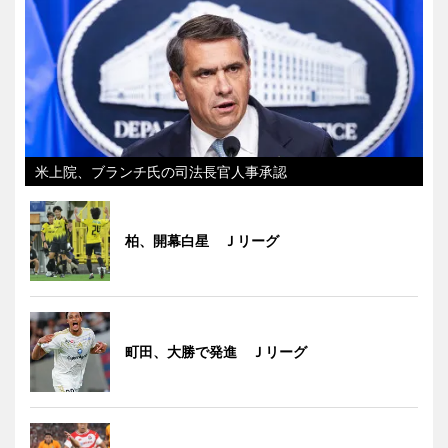
米上院、ブランチ氏の司法長官人事承認
柏、開幕白星 Ｊリーグ
町田、大勝で発進 Ｊリーグ