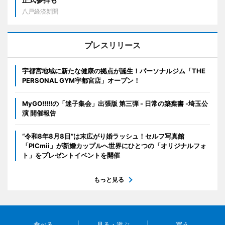
八戸経済新聞
プレスリリース
宇都宮地域に新たな健康の拠点が誕生！パーソナルジム「THE
PERSONAL GYM宇都宮店」オープン！
MyGO!!!!!の「迷子集会」出張版 第三弾 - 日常の築葉書 -埼玉公
演 開催報告
“令和8年8月8日”は末広がり婚ラッシュ！セルフ写真館
「PICmii」が新婚カップルへ世界にひとつの「オリジナルフォ
ト」をプレゼントイベントを開催
もっと見る
食べる
見る・遊ぶ
買う