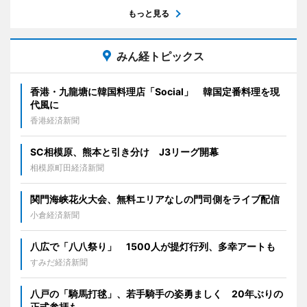
もっと見る
みん経トピックス
香港・九龍塘に韓国料理店「Social」 韓国定番料理を現
代風に
香港経済新聞
SC相模原、熊本と引き分け J3リーグ開幕
相模原町田経済新聞
関門海峡花火大会、無料エリアなしの門司側をライブ配信
小倉経済新聞
八広で「八八祭り」 1500人が提灯行列、多幸アートも
すみだ経済新聞
八戸の「騎馬打毬」、若手騎手の姿勇ましく 20年ぶりの
正式参拝も