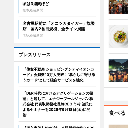
頃は3週間ほど
松本経済新聞
名古屋駅前に「オニツカタイガー」旗艦
店 国内2番目規模、全ライン展開
名駅経済新聞
プレスリリース
『住友不動産 ショッピングシティイオンカ
ード』会員数10万人突破！“暮らしに寄り添
うカード”として独自サービスを強化
「DER時代におけるアグリゲーションの役
割」と題して、エナジープールジャパン株
式会社 代表取締役社長兼CEO 市村 健氏に
よるセミナーを2026年9月18日(金)に開
食べる
催!!