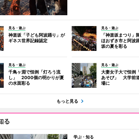
見る・遊ぶ
見る・遊ぶ
神楽坂「子ども阿波踊り」が
「神楽坂まつり」
ギネス世界記録認定
ほおずき市と阿波
坂の夏を彩る
見る・遊ぶ
見る・遊ぶ
千鳥ヶ淵で恒例「灯ろう流
大妻女子大で恒例
し」 2000個の明かりが夏
あそび」 大学前
の水面彩る
場に
もっと見る
知る
学ぶ・知る