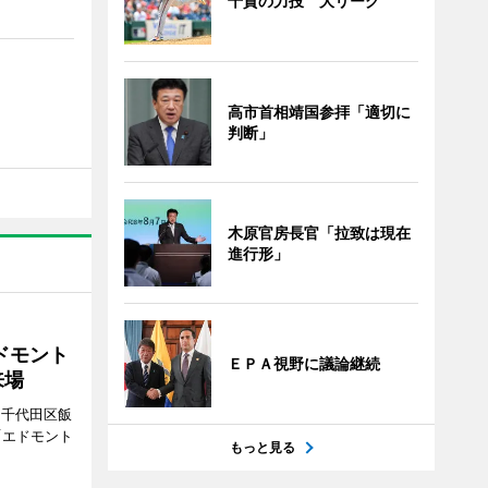
千賀の力投 大リーグ
高市首相靖国参拝「適切に
判断」
木原官房長官「拉致は現在
進行形」
ドモント
ＥＰＡ視野に議論継続
来場
（千代田区飯
「エドモント
もっと見る