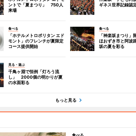
ントで「夏まつり」 750人
ギネス世界記録認
来場
食べる
食べる
「ホテルメトロポリタン エド
「神楽坂まつり」
モント」のフレンチが夏限定
ほおずき市と阿波
コース提供開始
坂の夏を彩る
見る・遊ぶ
千鳥ヶ淵で恒例「灯ろう流
し」 2000個の明かりが夏
の水面彩る
もっと見る
食べる