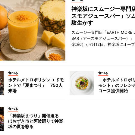
神楽坂にスムージー専門
スモアジュースバー」ソ
験生かす
スムージー専門店「EARTH MORE J
BAR（アースモアジュースバー）」
楽坂6）が7月12日、神楽坂にオー
食べる
食べる
ホテルメトロポリタン エドモ
「ホテルメトロポリ
ントで「夏まつり」 750人
モント」のフレン
来場
コース提供開始
食べる
「神楽坂まつり」開催迫る
ほおずき市と阿波踊りで神楽
坂の夏を彩る