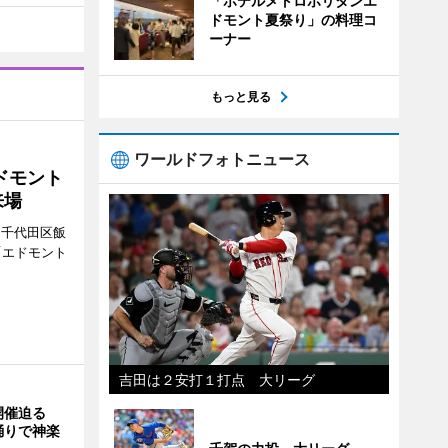
「ホテルメトロポリタンエ
ドモント夏祭り」の料理コ
ーナー
もっと見る
ワールドフォトニュース
ドモント
来場
（千代田区飯
「エドモント
吉田は２安打１打点 大リーグ
開催迫る
踊りで神楽