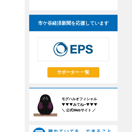
市ケ谷経済新聞を応援しています
サポーター 一覧
モグハルオフィシャル
▼▼▼みてね~▼▼▼
＼ 公式Webサイト ／