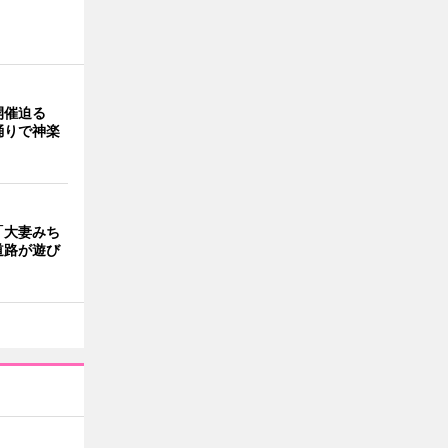
開催迫る
踊りで神楽
「大妻みち
道路が遊び