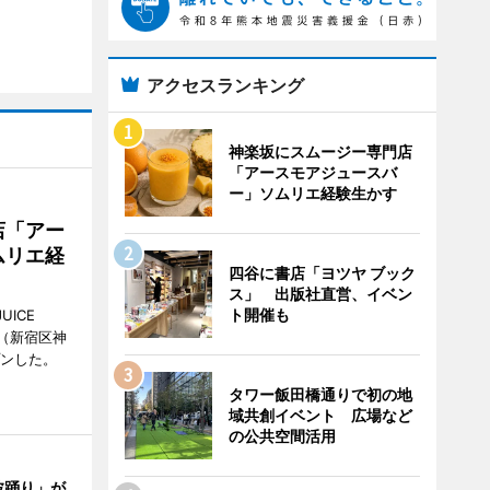
アクセスランキング
神楽坂にスムージー専門店
「アースモアジュースバ
ー」ソムリエ経験生かす
店「アー
ムリエ経
四谷に書店「ヨツヤ ブック
ス」 出版社直営、イベン
ト開催も
UICE
（新宿区神
プンした。
タワー飯田橋通りで初の地
域共創イベント 広場など
の公共空間活用
波踊り」が